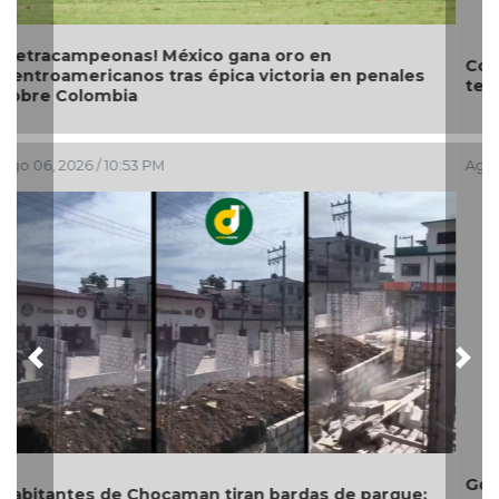
Con transmisión especial y emotivo convivio
teleradiocambiodigital festeja 17 años
Ago 06, 2026 / 4:56 PM
Previous
Nex
Gobierno de Boca del Río identifica puntos críticos,