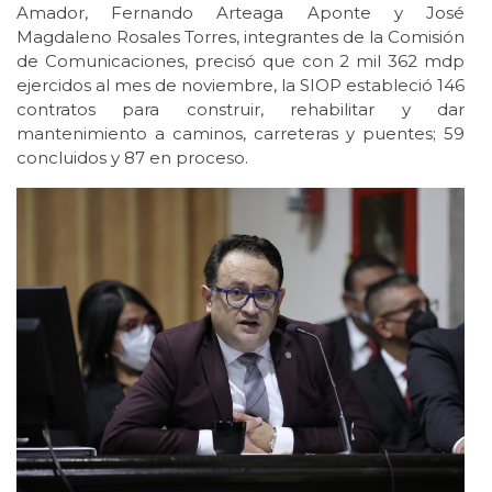
Amador, Fernando Arteaga Aponte y José
Magdaleno Rosales Torres, integrantes de la Comisión
de Comunicaciones, precisó que con 2 mil 362 mdp
ejercidos al mes de noviembre, la SIOP estableció 146
contratos para construir, rehabilitar y dar
mantenimiento a caminos, carreteras y puentes; 59
concluidos y 87 en proceso.