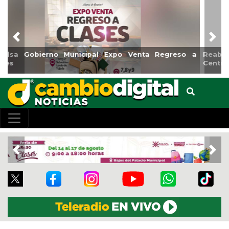
Previous
Nex
Reabrirá Coatzacoalcos la Alberca Semiolímpica Zona
Centro
Previous
Nex