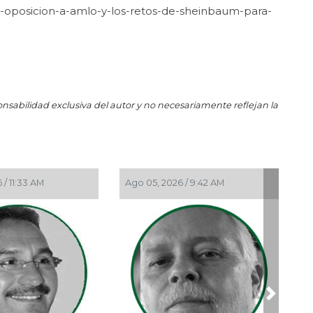
osicion-a-amlo-y-los-retos-de-sheinbaum-para-
Feb
Zel
Nov
La 
Nov
La 
onsabilidad exclusiva del autor y no necesariamente reflejan la
Oct 
La 
Oct 
El 
 05, 2026 / 9:42 AM
Ago 05, 2026 / 9:15 AM
Sh
Sep
La
de 
Sep 
¡Ni
Next
Ago