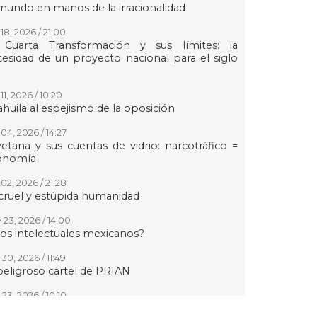
mundo en manos de la irracionalidad
18, 2026 / 21:00
 Cuarta Transformación y sus límites: la
esidad de un proyecto nacional para el siglo
11, 2026 / 10:20
huila al espejismo de la oposición
04, 2026 / 14:27
etana y sus cuentas de vidrio: narcotráfico =
onomía
02, 2026 / 21:28
cruel y estúpida humanidad
 23, 2026 / 14:00
los intelectuales mexicanos?
30, 2026 / 11:49
peligroso cártel de PRIAN
23, 2026 / 10:10
r qué los judíos sí y los palestinos o kurdos