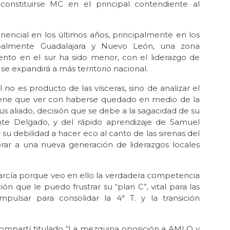
Dic 
nstituirse MC en el principal contendiente al
“L
gue
encial en los últimos años, principalmente en los
Nov
cipalmente Guadalajara y Nuevo León, una zona
Ge
nto en el sur ha sido menor, con el liderazgo de
Oct
se expandirá a más territorio nacional.
Mil
o es producto de las vísceras, sino de analizar el
Oct 
iene que ver con haberse quedado en medio de la
La 
s aliado, decisión que se debe a la sagacidad de su
Sep
nte Delgado, y del rápido aprendizaje de Samuel
“Ec
r su debilidad a hacer eco al canto de las sirenas del
Ec
ar a una nueva generación de liderazgos locales
Ago
La 
ilu
rcía porque veo en ello la verdadera competencia
ón que le puedo frustrar su “plan C”, vital para las
Jul 
mpulsar para consolidar la 4ª T. y la transición
¡Ag
Jun 
Tru
compartí titulado “La mezquina oposición a AMLO y