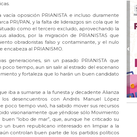
no?
icas.
Mar 
la vacía oposición PRIANISTA e incluso duramente
Tr
rca PRI/PAN, y la falta de liderazgos sin cola que le
ima
situado como el tercero excluido, aprovechando la
Mar 
sus aliados, por la migración de PRIANISTAS que
La
nto obradoristas falso y contaminante, y el nulo
que encabeza al PRIANISMO.
Mar
Pre
La 
uevas generaciones, sin un pasado PRIANISTA que
Tr
an poco tiempo, aun sin salir al estrado del escenario
Feb
cimiento y fortaleza que lo harán un buen candidato
La
Feb 
ue iba a sumarse a la funesta y decadente Alianza
La
r los desencuentros con Andrés Manuel López
"tr
ce poco tiempo vivió, ha sabido mover sus recursos
Dic 
ibido visionariamente que yéndose sólo Movimiento
“C
 buen “lobo de mar”, que, aunque he criticado su
Uc
o un buen republicano interesado en limpiar a la
bru
aún controlan buen parte de los partidos políticos