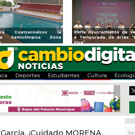
yuntamiento de Veracruz
Aplicará CMAS el Program
rada de Artes “Escena
Tandeo durante agosto
aca
Deportes
Estudiantes
Cultura
Ecologí
Next
 García, ¡Cuidado MORENA
Jun 