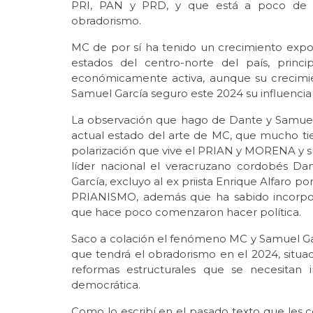
PRI, PAN y PRD, y que está a poco de co
obradorismo.
MC de por sí ha tenido un crecimiento expon
estados del centro-norte del país, prin
económicamente activa, aunque su crecimie
Samuel García seguro este 2024 su influencia 
La observación que hago de Dante y Samuel n
actual estado del arte de MC, que mucho t
polarización que vive el PRIAN y MORENA y su
líder nacional el veracruzano cordobés Da
García, excluyo al ex priista Enrique Alfaro po
PRIANISMO, además que ha sabido incorpor
que hace poco comenzaron hacer política.
Saco a colación el fenómeno MC y Samuel Ga
que tendrá el obradorismo en el 2024, situaci
reformas estructurales que se necesitan i
democrática.
Como lo escribí en el pasado texto que les 