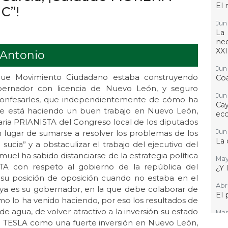
El 
 C”!
Jun 
La
nec
XXI
 Antonio
Jun 
ue Movimiento Ciudadano estaba construyendo
Coa
bernador con licencia de Nuevo León, y seguro
Jun 
 confesarles, que independientemente de cómo ha
Cay
ste está haciendo un buen trabajo en Nuevo León,
ec
ria PRIANISTA del Congreso local de los diputados
Jun 
 lugar de sumarse a resolver los problemas de los
La 
ucia” y a obstaculizar el trabajo del ejecutivo del
el ha sabido distanciarse de la estrategia política
May
STA con respeto al gobierno de la república del
¿Y 
r su posición de oposición cuando no estaba en el
Abr 
ya es su gobernador, en la que debe colaborar de
El 
mo lo ha venido haciendo, por eso los resultados de
e agua, de volver atractivo a la inversión su estado
Mar 
¿Po
da TESLA como una fuerte inversión en Nuevo León,