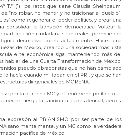
ª T.” (1), los retos que tiene Claudia Sheinbaum:
Jun 
 de “no robar, no mentir y no traicionar al pueblo”.
La 
, así como regenerar el poder político, y crear una
MOR
a consolidar la transición democrática. Voltear la
May 
e participación ciudadana sean reales, permitiendo
Las
figura decorativa como actualmente. Hacer una
 riquezas de México, creando una sociedad más justa
May
cula élite económica siga manteniendo más del
Por
“no
s hablar de una Cuarta Transformación de México.
as venidos pseudo obradoristas que no han cambiado
May
lo hacía cuando militaban en el PRI, y que se han
La 
estructuras dirigenciales de MORENA.
May
La 
base por la derecha MC y el fenómeno político que
poner en riesgo la candidatura presidencial, pero si
Feb
Re
mag
ma expresión al PRIANISMO por ser parte de los
A sano mentalmente, y un MC como la verdadera
Feb 
Re
ormación pacífica de México.
mag