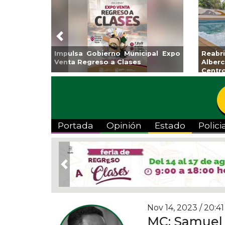
Previous
al Expo
Reabrirá Coatzacoalcos la
Invita A
Alberca Semiolímpica Zona
a Tempo
Centro
Viva”
Portada
Opinión
Estado
Polici
Previous
Nov 14, 2023 / 20:41
MC: Samuel