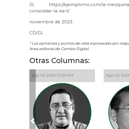
(1) https://ejemplomx.com/la-mezquina-op
consolidar-la-4a-t/
noviembre de 2023.
CD/GL
* Las opiniones y puntos de vista expresadas son resp
línea editorial de Cambio Digital.
Otras Columnas:
 9:04 PM
Ago 05, 2026 / 11:33 AM
Ago
Previous