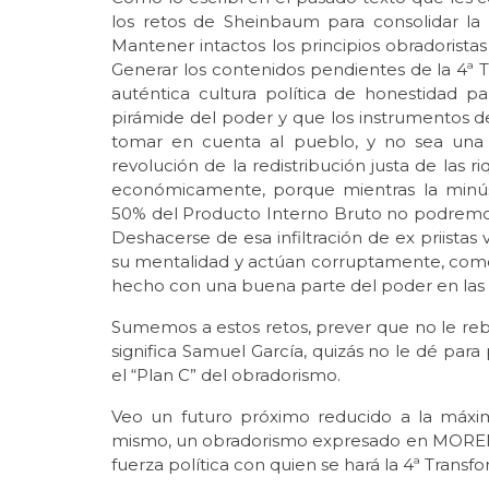
los retos de Sheinbaum para consolidar la 4
Mantener intactos los principios obradoristas
Generar los contenidos pendientes de la 4ª T.
auténtica cultura política de honestidad par
pirámide del poder y que los instrumentos d
tomar en cuenta al pueblo, y no sea una 
revolución de la redistribución justa de las
económicamente, porque mientras la minús
50% del Producto Interno Bruto no podremo
Deshacerse de esa infiltración de ex priist
su mentalidad y actúan corruptamente, como 
hecho con una buena parte del poder en las 
Sumemos a estos retos, prever que no le re
significa Samuel García, quizás no le dé para 
el “Plan C” del obradorismo.
Veo un futuro próximo reducido a la máxi
mismo, un obradorismo expresado en MOREN
fuerza política con quien se hará la 4ª Transf