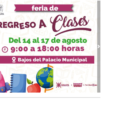
: “La otra solución final”
18, 2026 / 13:29
ump: del espejismo del Nobel de la Paz al
ginario del guerrero apocalíptico
10, 2026 / 12:23
 Reforma Electoral de Sheinbaum
 09, 2026 / 14:02
vious
Next
vuelta de los padres de la Hordas primitivas,
ump, Putin…
 24, 2026 / 10:00
 moderna Caja de Pandora
18, 2026 / 19:59
 presidenta Dra. Claudia Sheinbaum su
ascendencia"
20, 2025 / 11:33
uando la guerra deja de ser un accidente:
rania, Venezuela y el regreso del mundo
tal”