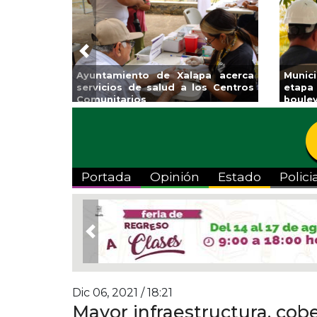
Previous
Invita Ayuntamiento de Veracruz
Aplic
a Temporada de Artes “Escena
Tande
Viva”
Portada
Opinión
Estado
Polici
Previous
Dic 06, 2021 / 18:21
Mayor infraestructura, cobe