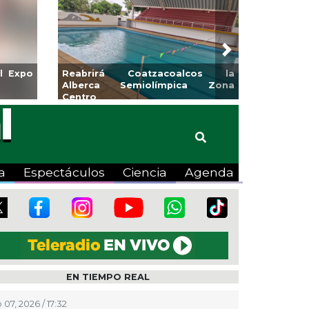
Next
para la
Emprendedores de Xalapa
o
exponen en Mercadito
Bicentenario
a
Espectáculos
Ciencia
Agenda
EN TIEMPO REAL
 07, 2026 / 17:32