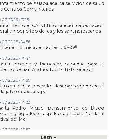
ntamiento de Xalapa acerca servicios de salud
os Centros Comunitarios
07, 2026 / 17:15
ntamiento e ICATVER fortalecen capacitación
oral en beneficio de las y los sanandrescanos
 07, 2026 / 14:56
ncena, no me abandones.... 😝😜🤣
 07, 2026 / 14:47
erar empleo y bienestar, prioridad para el
ierno de San Andrés Tuxtla: Rafa Fararoni
 07, 2026 / 14:39
lan con vida a pescador desaparecido desde el
de julio en Uxpanapa
 07, 2026 / 14:22
salta Pedro Miguel pensamiento de Diego
zarín y agradece respaldo de Rocío Nahle al
tival del Mar
 07, 2026 / 13:53
ulsa Ayuntamiento de Veracruz cultura de la
LEER +