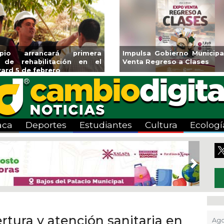
ará CMAS el Programa de
Guarniciones y banquetas 
o durante agosto
colonia El Mango en Pánuc
aca
Deportes
Estudiantes
Cultura
Ecologí
Next
rtura y atención sanitaria en
Ago