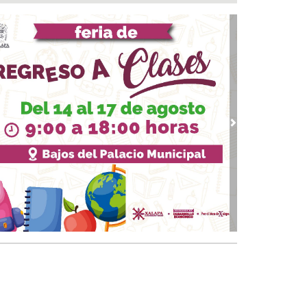
vención en la niñez del municipio
 07, 2026 / 13:23
Síntesis Legislativa Nacional 07/08/2026
07, 2026 / 12:57
enio San Pedro busca acuerdos con Gobierno
 Veracruz para mantener operaciones y
pleos
 07, 2026 / 12:49
vious
Next
alizan e inhabilitan dos tomas clandestinas y
mantelan cámaras de vigilancia irregulares en
xpan
07, 2026 / 11:52
veza: cinco siglos de historia en nuestro país
07, 2026 / 11:24
AE del IMSS Veracruz operó con éxito a
iente con hernia diafragmática gigante