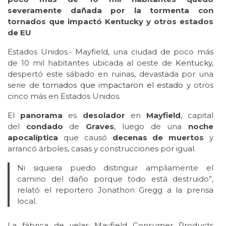
severamente dañada por la tormenta con
tornados que impactó Kentucky y otros estados
de EU
Estados Unidos.- Mayfield, una ciudad de poco más
de 10 mil habitantes ubicada al oeste de
Kentucky
,
despertó este sábado en ruinas, devastada por una
serie de
tornados que impactaron el estado
y otros
cinco más en Estados Unidos.
El
panorama
es
desolador
en
Mayfield
, capital
del
condado
de
Graves
, luego de una
noche
apocalíptica
que causó
decenas de muertos
y
arrancó árboles, casas y construcciones por igual.
Ni siquiera puedo distinguir ampliamente el
camino del daño porque todo está destruido”,
relató el reportero Jonathon Gregg a la prensa
local.
La fábrica de velas Mayfield Consumer Products