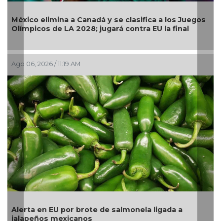
Llama Gob
o elimina a Canadá y se clasifica a los Juegos
continuar
icos de LA 2028; jugará contra EU la final
pública
 2026 / 11:19 AM
Ago 05, 202
a en EU por brote de salmonela ligada a
La UNAM a
eños mexicanos
pesos a T