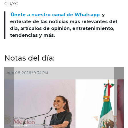
CD/YC
Únete a nuestro canal de Whatsapp
y
entérate de las noticias más relevantes del
día, artículos de opinión, entretenimiento,
tendencias y más.
Notas del día:
, 2026 / 9:34 PM
Ago 05, 202