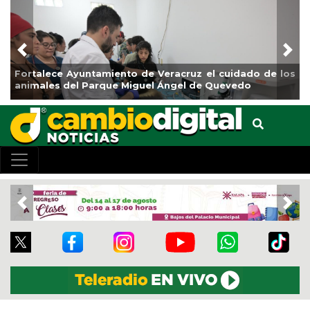
Previous
Nex
lece Ayuntamiento de Veracruz el cuidado de los
La ciudad
les del Parque Miguel Ángel de Quevedo
de Refore
Previous
Nex