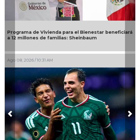
ama de Vivienda para el Bienestar beneficiará
DIF Poza 
millones de familias: Sheinbaum
mayores 
, 2026 / 10:31 AM
Ago 05, 202
Previous
Nex