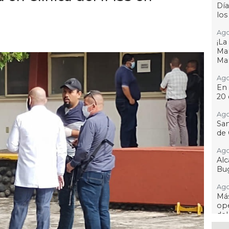
Día
los
Ago
¡L
Man
Ma
Ago
En 
20 
Ago
San
de 
Ago
Al
Bug
Ago
Má
ope
del