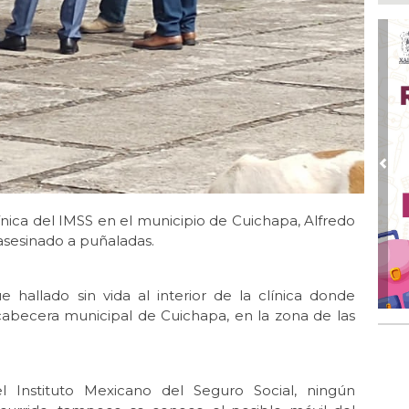
Ago
¿C
Ago
Pe
com
Ago
Mo
for
del
Pre
Ago
Ayu
ínica del IMSS en el municipio de Cuichapa, Alfredo
a l
asesinado a puñaladas.
Ago 
Ayu
hallado sin vida al interior de la clínica donde
lab
cabecera municipal de Cuichapa, en la zona de las
Ago
Qui
Instituto Mexicano del Seguro Social, ningún