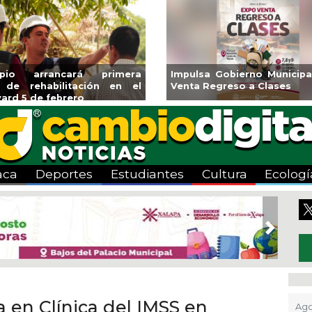
icipal Expo
Reabrirá Coatzacoalcos la
Invita 
es
Alberca Semiolímpica Zona
a Temp
Centro
Viva”
aca
Deportes
Estudiantes
Cultura
Ecologí
Next
 en Clínica del IMSS en
Ago