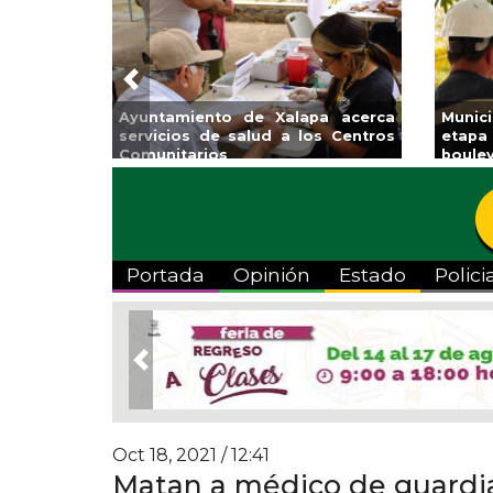
Previous
Municipio arrancará primera
Impulsa Gobierno Mun
etapa de rehabilitación en el
Venta Regreso a Clas
oulevard 5 de febrero
Portada
Opinión
Estado
Polici
Previous
Oct 18, 2021 / 12:41
Matan a médico de guardia