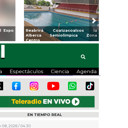
Next
Ayuntamiento de Veracruz
Aplicará CMAS el Progra
orada de Artes “Escena
Tandeo durante agosto
a
Espectáculos
Ciencia
Agenda
EN TIEMPO REAL
 08, 2026 / 04:30