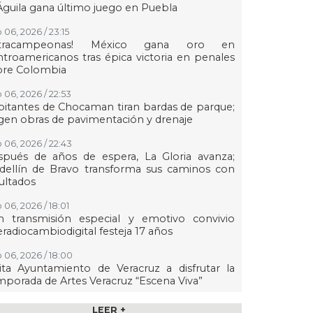
Águila gana último juego en Puebla
 06, 2026 / 23:15
etracampeonas! México gana oro en
troamericanos tras épica victoria en penales
bre Colombia
 06, 2026 / 22:53
itantes de Chocaman tiran bardas de parque;
gen obras de pavimentación y drenaje
 06, 2026 / 22:43
spués de años de espera, La Gloria avanza;
dellín de Bravo transforma sus caminos con
ultados
 06, 2026 / 18:01
n transmisión especial y emotivo convivio
eradiocambiodigital festeja 17 años
 06, 2026 / 18:00
ita Ayuntamiento de Veracruz a disfrutar la
porada de Artes Veracruz “Escena Viva”
 06, 2026 / 16:56
LEER +