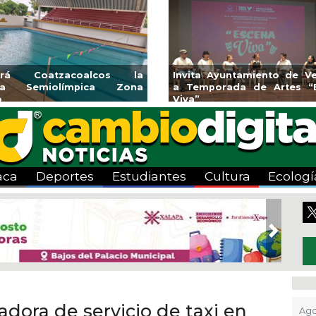
Coatzacoalcos la
Invita Ayuntamiento de Veracru
emiolímpica Zona
a Temporada de Artes “Escen
Viva”
aca
Deportes
Estudiantes
Cultura
Ecologí
Next
adora de servicio de taxi en
Ago