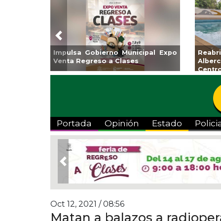
Previous
Impulsa Gobierno Municipal Expo
Reabrirá 
Venta Regreso a Clases
Alberca S
Centro
Portada
Opinión
Estado
Polici
Previous
Oct 12, 2021 / 08:56
Matan a balazos a radioper