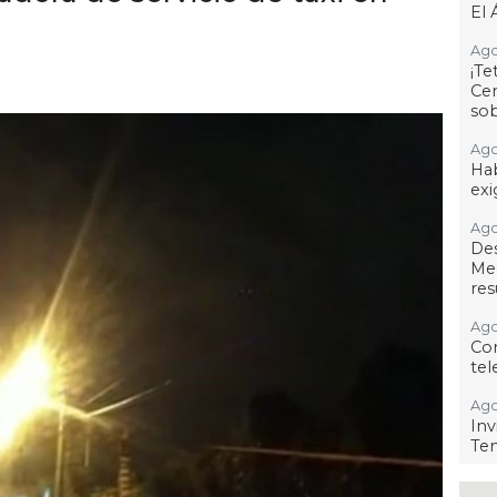
El 
Ago
¡T
Cen
so
Ago
Hab
exi
Ago
De
Me
res
Ago
Co
tel
Ago
Inv
Tem
Ago