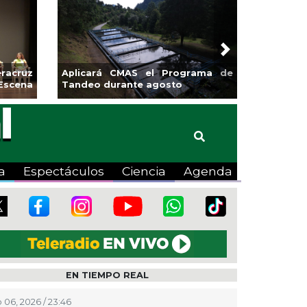
Next
z
Aplicará CMAS el Programa de
Guarniciones y ba
a
Tandeo durante agosto
colonia El Mango 
a
Espectáculos
Ciencia
Agenda
EN TIEMPO REAL
 06, 2026 / 23:46