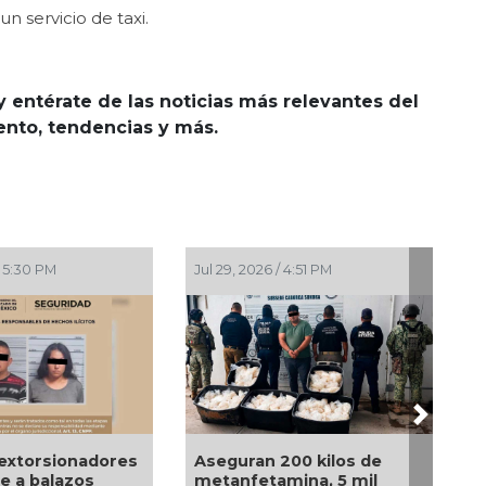
n servicio de taxi.
y entérate de las noticias más relevantes del
iento, tendencias y más.
:30 PM
Jul 29, 2026 / 4:51 PM
Jul 29, 2
Next
torsionadores
Aseguran 200 kilos de
Michoac
a balazos
metanfetamina, 5 mil
balazos