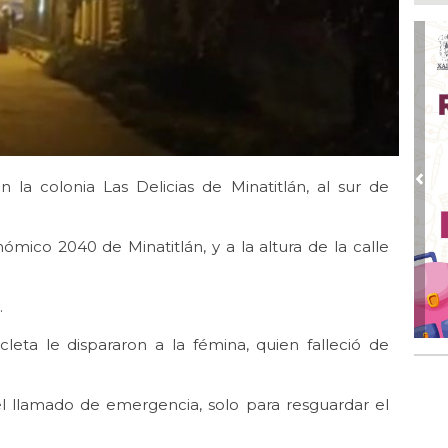
Go
crí
inf
Ago
Des
pre
Ago
AD
gra
n la colonia Las Delicias de Minatitlán, al sur de
Pre
Ago
Gar
mico 2040 de Minatitlán, y a la altura de la calle
col
Ago
.
Nah
par
ta le dispararon a la fémina, quien falleció de
la 
Ago
El 
el llamado de emergencia, solo para resguardar el
y s