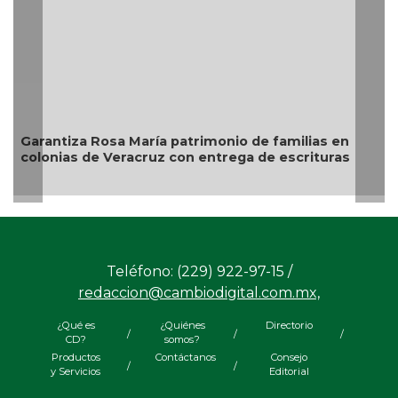
Descarta Nahle motivos políticos en desafuero de
alcaldes de MC
Teléfono: (229) 922-97-15 /
redaccion@cambiodigital.com.mx,
¿Qué es
¿Quiénes
Directorio
/
/
/
CD?
somos?
Productos
Contáctanos
Consejo
/
/
y Servicios
Editorial