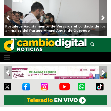
Previous
Nex
ortalece Ayuntamiento de Veracruz el cuidado de los
La ci
nimales del Parque Miguel Ángel de Quevedo
de Re
Previous
Nex