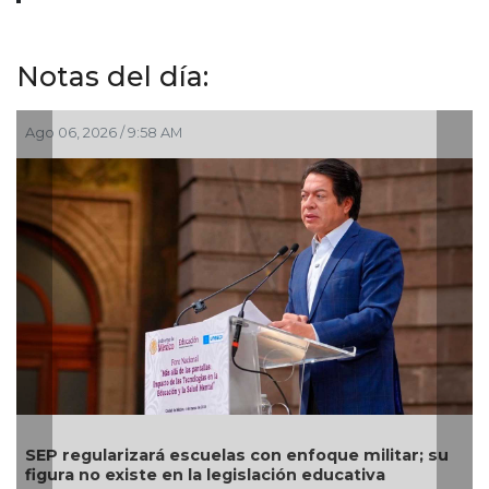
Notas del día:
go 06, 2026 / 9:58 AM
Ago 03
EP regularizará escuelas con enfoque militar; su
Comi
igura no existe en la legislación educativa
calen