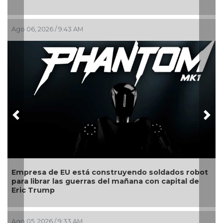
go 06, 2026 / 9:43 AM
Ago 03
Previous
Nex
mpresa de EU está construyendo soldados robot
Estu
ara librar las guerras del mañana con capital de
comp
ric Trump
mun
go 05, 2026 / 9:33 AM
Jul 30