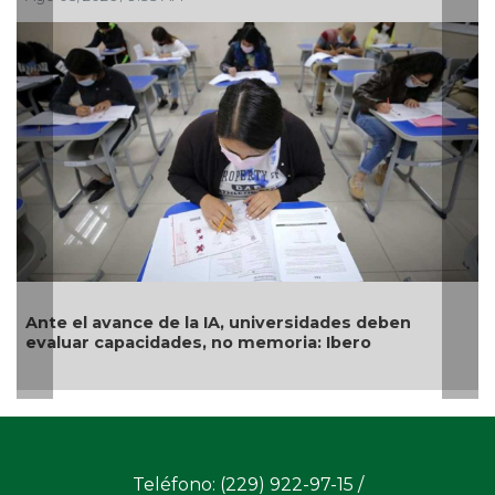
nte el avance de la IA, universidades deben
Exam
valuar capacidades, no memoria: Ibero
géne
Teléfono: (229) 922-97-15 /