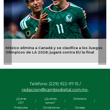
Llama Gobierno Municipal a la sana convivencia:
continuarán operativos “Cero Alcohol” en vía
pública
Teléfono: (229) 922-97-15 /
redaccion@cambiodigital.com.mx,
¿Qué es
¿Quiénes
Directorio
/
/
/
CD?
somos?
Productos
Contáctanos
Consejo
/
/