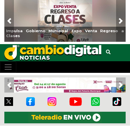
Previous
Nex
Reabrirá Coatzacoalcos la Alberca Semiolímpica Zona
Centro
Previous
Nex