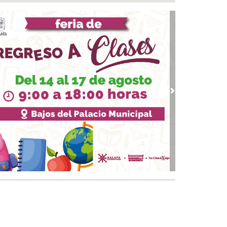
 05, 2026 / 19:46
rega DIF Municipal de Veracruz cerca de 100
denciales de discapacidad
 05, 2026 / 19:20
Rincón de la Marquesa hubo retiro de árboles
 representar riesgos; no es tala ilegal
 05, 2026 / 18:42
alde de Úrsulo Galván, Veracruz es desaforado
vious
Next
05, 2026 / 18:17
alde de Úrsulo Galván abandona el Congreso
vio a la votación de su desafuero
 05, 2026 / 18:00
 boqueños se afilian al Centro Médico Santa
a