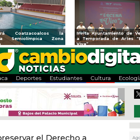
CMAS el Programa de
Guarniciones y banquetas para la
ante agosto
colonia El Mango en Pánuco
aca
Deportes
Estudiantes
Cultura
Ecologí
Next
reservar el Derecho a
Ago