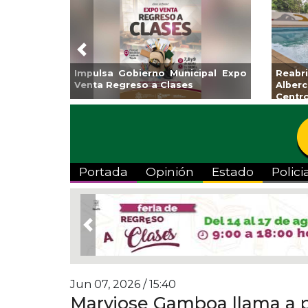
Previous
 la
Invita Ayuntamiento de Veracruz
Aplicará 
ona
a Temporada de Artes “Escena
Tandeo dur
Viva”
Portada
Opinión
Estado
Polici
Previous
Jun 07, 2026 / 15:40
Maryjose Gamboa llama a p