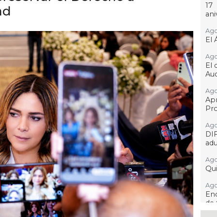
17
ad
ani
Ago
El 
Ago
El 
Aud
Ago
Ap
Pro
Ago
DI
adu
Ago
Qui
Ago
Enc
de 