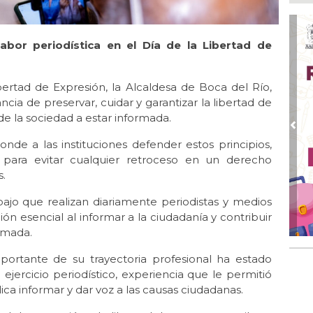
Ago
Ent
cre
abor periodística en el Día de la Libertad de
Ago
En 
por
bertad de Expresión, la Alcaldesa de Boca del Río,
ia de preservar, cuidar y garantizar la libertad de
Ago
Alc
de la sociedad a estar informada.
Pre
Ago 
nde a las instituciones defender estos principios,
Alc
 para evitar cualquier retroceso en un derecho
pre
s.
Ago
ajo que realizan diariamente periodistas y medios
Más
An
 esencial al informar a la ciudadanía y contribuir
rmada.
ortante de su trayectoria profesional ha estado
ejercicio periodístico, experiencia que le permitió
ca informar y dar voz a las causas ciudadanas.