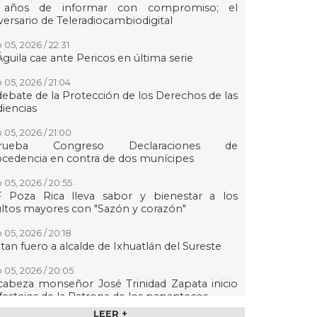
 años de informar con compromiso; el
versario de Teleradiocambiodigital
 05, 2026 / 22:31
Águila cae ante Pericos en última serie
 05, 2026 / 21:04
debate de la Protección de los Derechos de las
iencias
 05, 2026 / 21:00
rueba Congreso Declaraciones de
cedencia en contra de dos munícipes
 05, 2026 / 20:55
F Poza Rica lleva sabor y bienestar a los
ltos mayores con "Sazón y corazón"
 05, 2026 / 20:18
tan fuero a alcalde de Ixhuatlán del Sureste
 05, 2026 / 20:05
abeza monseñor José Trinidad Zapata inicio
festejos de la Patrona de los papantecos
LEER +