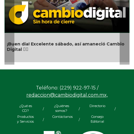
Aniversario del natalicio de Emiliano Zapata
o
Teléfono: (229) 922-97-15 /
redaccion@cambiodigital.com.mx,
¿Qué es
¿Quiénes
Directorio
/
/
/
CD?
somos?
Productos
Contáctanos
Consejo
/
/
y Servicios
Editorial