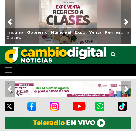
Previous
Nex
 a
Reabrirá Coatzacoalcos la Alberca Semiolímpica Zona
Centro
Previous
Nex