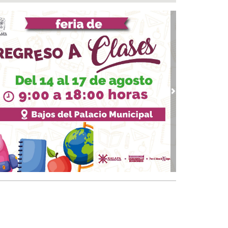
pleos
 07, 2026 / 12:49
alizan e inhabilitan dos tomas clandestinas y
mantelan cámaras de vigilancia irregulares en
xpan
07, 2026 / 11:52
veza: cinco siglos de historia en nuestro país
07, 2026 / 11:24
vious
Next
AE del IMSS Veracruz operó con éxito a
iente con hernia diafragmática gigante
07, 2026 / 11:13
aldesa suplente de Ixhuatlán del Sureste dice
tener contacto con edil desaforado
 07, 2026 / 10:50
 le suman más homicidios a un peligroso
incuente en Papantla