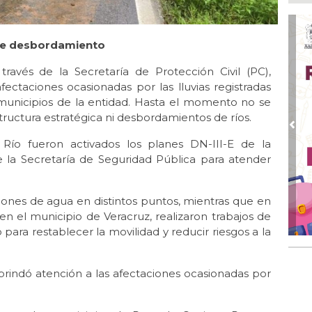
em
Ago
Loc
s de desbordamiento
des
Tu
través de la Secretaría de Protección Civil (PC),
fectaciones ocasionadas por las lluvias registradas
Ago 
municipios de la entidad. Hasta el momento no se
Cer
tructura estratégica ni desbordamientos de ríos.
Ago 
Pre
UM
ío fueron activados los planes DN-III-E de la
pac
e la Secretaría de Seguridad Pública para atender
Ago 
Alc
iones de agua en distintos puntos, mientras que en
no 
en el municipio de Veracruz, realizaron trabajos de
Ago
 para restablecer la movilidad y reducir riesgos a la
Se
del
rindó atención a las afectaciones ocasionadas por