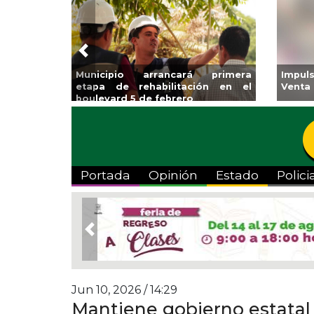
Previous
rancará primera
Impulsa Gobierno Municipal Expo
bilitación en el
Venta Regreso a Clases
 febrero
Portada
Opinión
Estado
Polici
Previous
Jun 10, 2026 / 14:29
Mantiene gobierno estatal