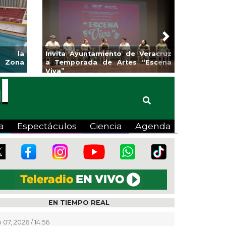
Next
nto de Veracruz
Aplicará CMAS el Programa de
Gua
 Artes “Escena
Tandeo durante agosto
col
a
Espectáculos
Ciencia
Agenda
EN TIEMPO REAL
 07, 2026 / 14:56