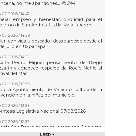
ncena, no me abandones.... 😝😜🤣
 07, 2026 / 14:47
erar empleo y bienestar, prioridad para el
ierno de San Andrés Tuxtla: Rafa Fararoni
 07, 2026 / 14:39
lan con vida a pescador desaparecido desde el
de julio en Uxpanapa
 07, 2026 / 14:22
salta Pedro Miguel pensamiento de Diego
zarín y agradece respaldo de Rocío Nahle al
tival del Mar
 07, 2026 / 13:53
ulsa Ayuntamiento de Veracruz cultura de la
vención en la niñez del municipio
 07, 2026 / 13:23
Síntesis Legislativa Nacional 07/08/2026
07, 2026 / 12:57
enio San Pedro busca acuerdos con Gobierno
 Veracruz para mantener operaciones y
LEER +