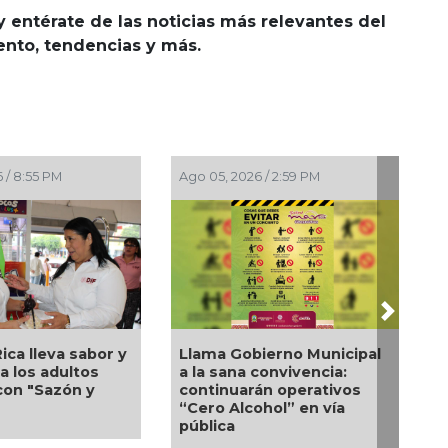
y entérate de las noticias más relevantes del
iento, tendencias y más.
Ago 05, 2026 / 2:59 PM
Ago 05, 2026 / 2:56 PM
Next
Llama Gobierno Municipal
La UNAM analiza sanció
a la sana convivencia:
de hasta 20 millones d
continuarán operativos
pesos a Territorium Lif
“Cero Alcohol” en vía
pública