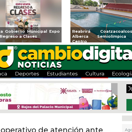
Reabrirá Coatzacoalcos la
Invita Ayuntamie
Alberca Semiolímpica Zona
a Temporada de
Centro
Viva”
aca
Deportes
Estudiantes
Cultura
Ecologí
Next
 operativo de atención ante
Ago