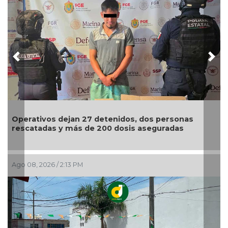
Previous
Nex
tivos dejan 27 detenidos, dos personas
¡México h
tadas y más de 200 dosis aseguradas
Juegos C
, 2026 / 2:13 PM
Ago 08, 202