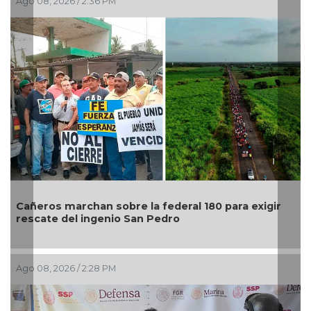
, 2026 / 2:36 PM
Ago 08, 202
Madre de 
os marchan sobre la federal 180 para exigir
rechazar
te del ingenio San Pedro
militariz
, 2026 / 2:28 PM
Ago 08, 202