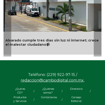
ado cumple tres días sin luz ni internet; crece
Premio I
lestar ciudadano📹
trabajo d
Teléfono: (229) 922-97-15 /
redaccion@cambiodigital.com.mx,
¿Qué es
¿Quiénes
Directorio
/
/
/
CD?
somos?
Productos
Contáctanos
Consejo
/
/
y Servicios
Editorial