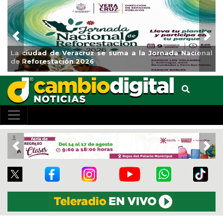
Previous
Nex
nal
Impulsa Gobierno Municipal Expo Venta Regreso a
Clases
Previous
Nex