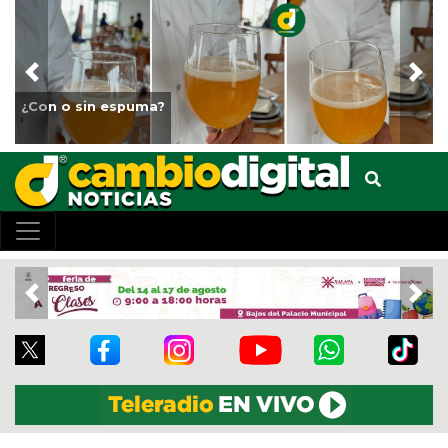
Previous
Nex
¿Con o sin espuma?
Previous
Nex