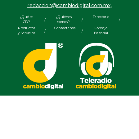
redaccion@cambiodigital.com.mx,
¿Qué es
¿Quiénes
Directorio
/
/
/
CD?
somos?
Productos
Contáctanos
Consejo
/
/
y Servicios
Editorial