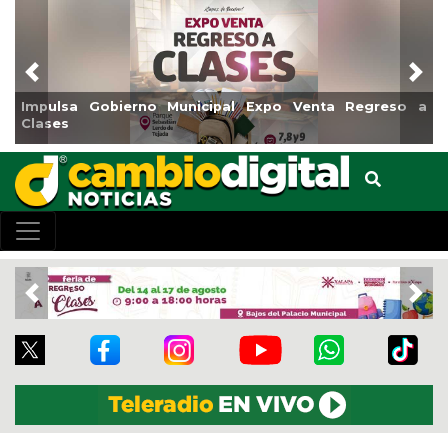
Previous
Nex
egreso a
Reabrirá Coatzacoalcos la Alberca Semiolímpica
Centro
Previous
Nex