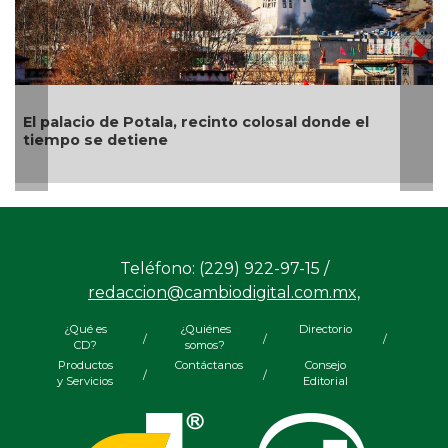
l
“El arte es como una tablita de salvación”, exp
el pintor veracruzano Nahúm B. Zenil
Teléfono: (229) 922-97-15 /
redaccion@cambiodigital.com.mx,
¿Qué es
¿Quiénes
Directorio
/
/
/
CD?
somos?
Productos
Contáctanos
Consejo
/
/
y Servicios
Editorial