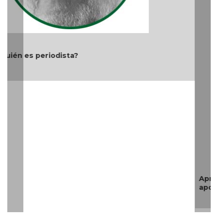
Aproveche estímulos fiscales; Gobierno Estatal lo
apoya
Teléfono: (229) 922-97-15 /
redaccion@cambiodigital.com.mx,
¿Qué es
¿Quiénes
Directorio
/
/
/
CD?
somos?
Productos
Contáctanos
Consejo
/
/
y Servicios
Editorial