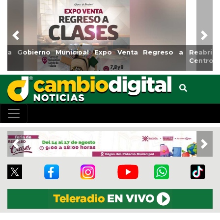
Previous
Nex
Reabrirá Coatzacoalcos la Alberca Semiolímpica Zona
Centro
Previous
Nex