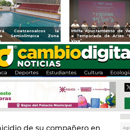
endedores de Xalapa
Coatzacoalcos impul
onen en Mercadito
halterofilia con la Copa 
enario
2026
aca
Deportes
Estudiantes
Cultura
Ecologí
Next
omicidio de su compañero en
Ago