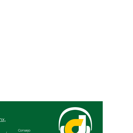
mx,
Consejo