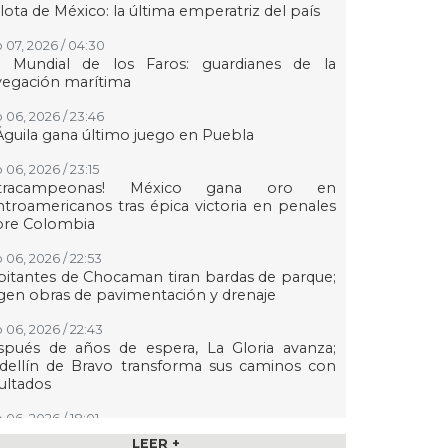
lota de México: la última emperatriz del país
 07, 2026 / 04:30
a Mundial de los Faros: guardianes de la
vegación marítima
 06, 2026 / 23:46
Águila gana último juego en Puebla
 06, 2026 / 23:15
etracampeonas! México gana oro en
troamericanos tras épica victoria en penales
bre Colombia
 06, 2026 / 22:53
itantes de Chocaman tiran bardas de parque;
gen obras de pavimentación y drenaje
 06, 2026 / 22:43
spués de años de espera, La Gloria avanza;
dellín de Bravo transforma sus caminos con
ultados
 06, 2026 / 18:01
n transmisión especial y emotivo convivio
LEER +