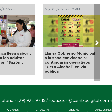
 / 2:23 PM
Ago 05, 2026 / 12:13 PM
Next
de ruedas, un
Nueva oferta educativa
yo para Flor
impulsará la
Pedro Miguel y
competitividad turística
ie responden a
de Veracruz
e familia
léfono: (229) 922-97-15 /
redaccion@cambiodigital.com.
¿Quiénes
Directorio
Productos
Contáctanos