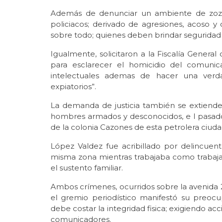
Además de denunciar un ambiente de zozob
policiacos; derivado de agresiones, acoso y
sobre todo; quienes deben brindar seguridad 
Igualmente, solicitaron a la Fiscalía General
para esclarecer el homicidio del comunic
intelectuales ademas de hacer una verdad
expiatorios”.
La demanda de justicia también se extiende 
hombres armados y desconocidos, e l pasado
de la colonia Cazones de esta petrolera ciuda
López Valdez fue acribillado por delincuen
misma zona mientras trabajaba como trabajado
el sustento familiar.
Ambos crímenes, ocurridos sobre la avenida
el gremio periodístico manifestó su preocu
debe costar la integridad fisica; exigiendo ac
comunicadores.