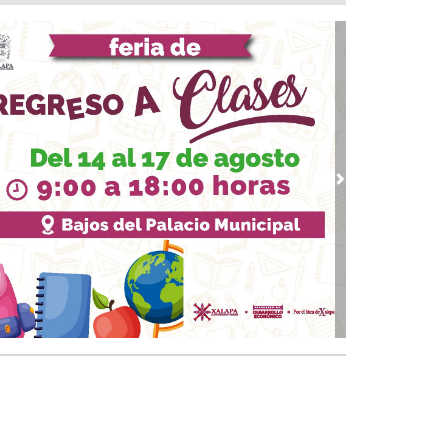
eradiocambiodigital festeja 17 años
 06, 2026 / 18:00
ita Ayuntamiento de Veracruz a disfrutar la
porada de Artes Veracruz “Escena Viva”
 06, 2026 / 16:56
bierno de Boca del Río identifica puntos
ticos, exige a CAB soluciones definitivas a la
raestructura hidráulica
vious
Next
 06, 2026 / 15:53
file de estrellas durante la alfombra roja en el
-estreno de “Loco México Mágico”
 06, 2026 / 15:09
EEM Latina 2026 reunirá en Veracruz a los
ndes protagonistas del espectáculo mexicano
 06, 2026 / 14:52
antiza Rosa María patrimonio de familias en
onias de Veracruz con entrega de escrituras