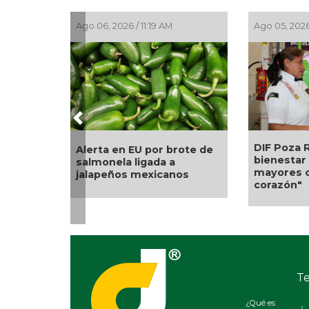
Ago 05, 2026 / 2:56 PM
Ago 05, 2026
Previous
Una silla 
La UNAM analiza sanción
nuevo apo
de hasta 20 millones de
Alondra: 
pesos a Territorium Life
Sonia Mar
petición d
Te
¿Qué es