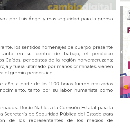
tel
Ago
Inv
voz por Luis Ángel y mas seguridad para la prensa
Tem
Ago
Go
crí
rante, los sentidos homenajes de cuerpo presente
inf
 tanto en su centro de trabajo, el periódico
Pre
Ago
Caídos, periodistas de la región norveracruzana;
Des
roja y fuera ultimado por manos criminales, vienen
pre
 el gremio periodistico.
Ago
año, a partir de las 11:00 horas fueron realizadas
AD
gra
onocimiento, tanto por su labor humanista como
Ago
Gar
ernadora Rocío Nahle, a la Comisión Estatal para la
col
 la Secretaría de Seguridad Pública del Estado para
ón de los representantes de los medios de