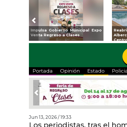
Previous
Guarniciones y banquetas para la
Empr
colonia El Mango en Pánuco
exp
Bicent
Portada
Opinión
Estado
Polici
Previous
Jun 13, 2026 / 19:33
Los periodistas, tras el h