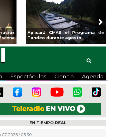
Next
sa la
Continúa Coatza Vive el Verano
Coyote
2026 con cine, actividades
lúdicas y expo
a
Espectáculos
Ciencia
Agenda
EN TIEMPO REAL
 07, 2026 / 05:30