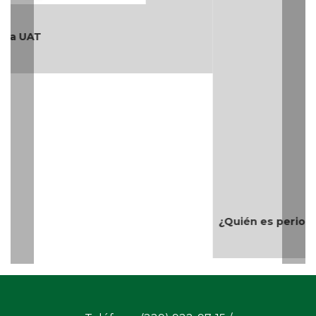
¿Quién es periodista?
Teléfono: (229) 922-97-15 /
redaccion@cambiodigital.com.mx,
¿Qué es
¿Quiénes
Directorio
/
/
/
CD?
somos?
Productos
Contáctanos
Consejo
/
/
y Servicios
Editorial