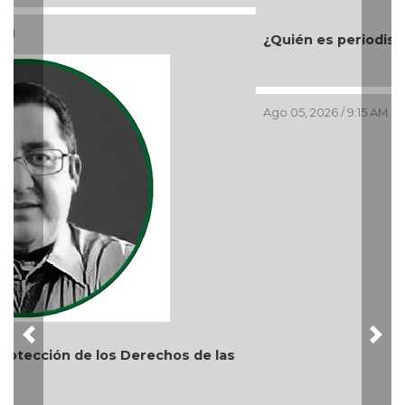
Ago 05, 2026 / 9:15 AM
Previous
Nex
La devoción protege la doctrina y nos lleva a no
reprimir el amor a Dios