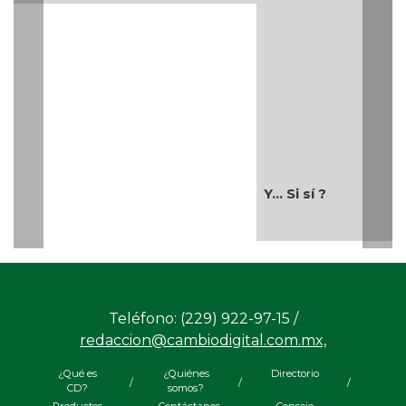
Teléfono: (229) 922-97-15 /
redaccion@cambiodigital.com.mx,
¿Qué es
¿Quiénes
Directorio
/
/
/
CD?
somos?
Productos
Contáctanos
Consejo
/
/
y Servicios
Editorial