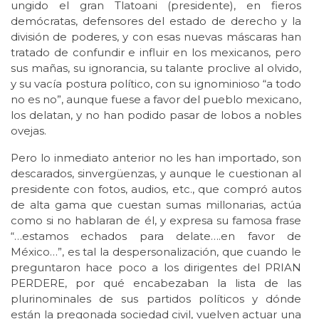
ungido el gran Tlatoani (presidente), en fieros
demócratas, defensores del estado de derecho y la
división de poderes, y con esas nuevas máscaras han
tratado de confundir e influir en los mexicanos, pero
sus mañas, su ignorancia, su talante proclive al olvido,
y su vacía postura político, con su ignominioso “a todo
no es no”, aunque fuese a favor del pueblo mexicano,
los delatan, y no han podido pasar de lobos a nobles
ovejas.
Pero lo inmediato anterior no les han importado, son
descarados, sinvergüenzas, y aunque le cuestionan al
presidente con fotos, audios, etc., que compró autos
de alta gama que cuestan sumas millonarias, actúa
como si no hablaran de él, y expresa su famosa frase
“…estamos echados para delate….en favor de
México…”, es tal la despersonalización, que cuando le
preguntaron hace poco a los dirigentes del PRIAN
PERDERE, por qué encabezaban la lista de las
plurinominales de sus partidos políticos y dónde
están la pregonada sociedad civil, vuelven actuar una