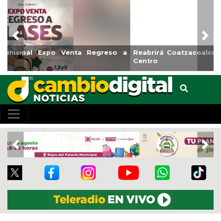
Previous
Nex
Reabrirá Coatzacoalcos la Alberca Semiolímpica Zona
Centro
Previous
Nex