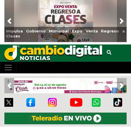
Previous
Nex
no Municipal Expo Venta Regreso a
Reabrirá Coatzacoal
Centro
Previous
Nex