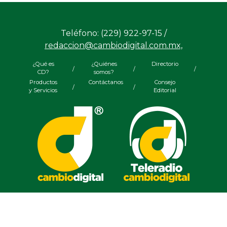
Aproveche estímulos
apoya
Teléfono: (229) 922-97-15 /
redaccion@cambiodigital.com.mx,
¿Qué es
¿Quiénes
Directorio
/
/
/
CD?
somos?
Productos
Contáctanos
Consejo
/
/
y Servicios
Editorial