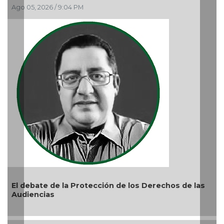
 PM
Ago 05, 2026 / 9:15 AM
Protección de los Derechos de las