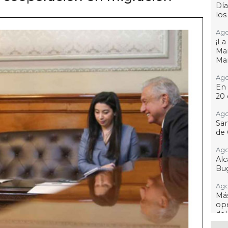
Día
los
Ago
¡L
Man
Ma
Ago
En 
20 
Ago
San
de 
Ago
Al
Bug
Ago
Má
ope
del