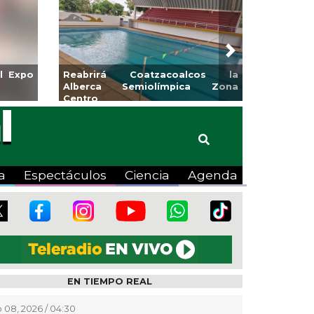
Next
l Expo
Reabrirá Coatzacoalcos la
Alberca Semiolímpica Zona
Centro
a
Espectáculos
Ciencia
Agenda
EN TIEMPO REAL
 08, 2026 / 04:30