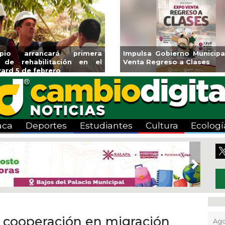
ipio arrancará primera
Impulsa Gobierno Municipa
 de rehabilitación en el
Venta Regreso a Clases
ard 5 de febrero
aca
Deportes
Estudiantes
Cultura
Ecologí
Next
 cooperación en migración
Ago