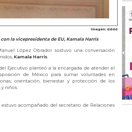
Ago
¿C
Ago
Pe
com
Imagen: dddd
 con la vicepresidenta de EU, Kamala Harris
Ago
Mo
for
Manuel López Obrador sostuvo una conversación
del
Pre
nidos,
Kamala Harris
.
Ago
del Ejecutivo planteó a la encargada de atender el
Ayu
isposición de México para sumar voluntades en
a l
nas, orientación, bienestar y protección de los
Ago 
y niños.
Ayu
lab
vo estuvo acompañado del secretario de Relaciones
Ago
Qui