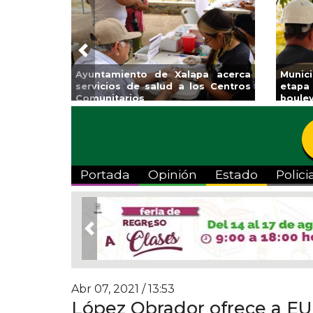
Previous
Ayuntamiento de Xalapa acerca
Munic
servicios de salud a los Centros
etapa
Comunitarios
boulev
Portada
Opinión
Estado
Polici
Previous
Abr 07, 2021 / 13:53
López Obrador ofrece a EU