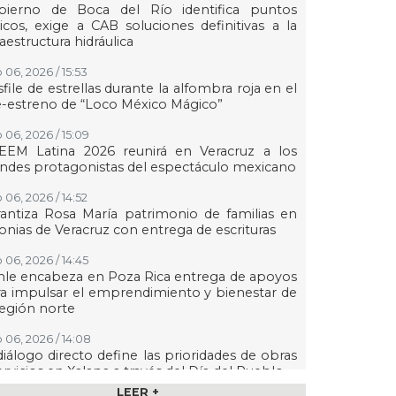
bierno de Boca del Río identifica puntos
ticos, exige a CAB soluciones definitivas a la
raestructura hidráulica
 06, 2026 / 15:53
file de estrellas durante la alfombra roja en el
-estreno de “Loco México Mágico”
 06, 2026 / 15:09
EEM Latina 2026 reunirá en Veracruz a los
ndes protagonistas del espectáculo mexicano
 06, 2026 / 14:52
antiza Rosa María patrimonio de familias en
onias de Veracruz con entrega de escrituras
 06, 2026 / 14:45
le encabeza en Poza Rica entrega de apoyos
a impulsar el emprendimiento y bienestar de
región norte
 06, 2026 / 14:08
diálogo directo define las prioridades de obras
ervicios en Xalapa a través del Día del Pueblo
LEER +