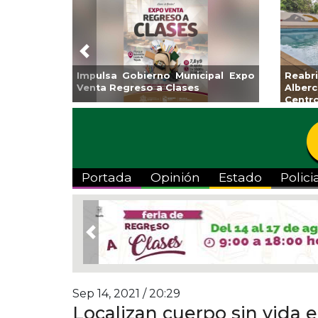
Previous
obierno Municipal Expo
Reabrirá Coatzacoalcos
reso a Clases
Alberca Semiolímpica Z
Centro
Portada
Opinión
Estado
Polici
Previous
Sep 14, 2021 / 20:29
Localizan cuerpo sin vida 