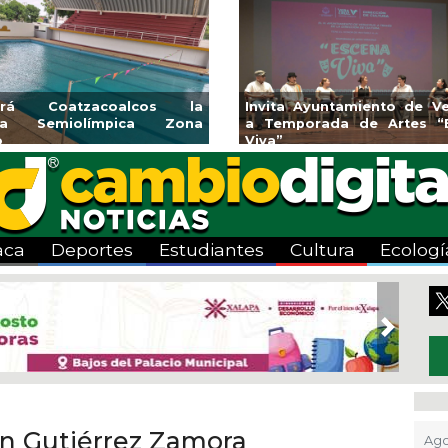
 la
Invita Ayuntamiento de Veracruz
Aplicará C
ona
a Temporada de Artes “Escena
Tandeo dura
Viva”
aca
Deportes
Estudiantes
Cultura
Ecologí
Next
en Gutiérrez Zamora
Ago