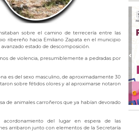
Ago
Des
de 
Ago
Di
nsitaban sobre el camino de terrecería entre las
emp
io ribereño hacia Emiliano Zapata en el municipio
n avanzado estado de descomposición.
Ago
Tod
Fes
ignos de violencia, presumiblemente a pedradas por
Pre
Ago
Ar
sona es del sexo masculino, de aproximadamente 30
en 
ataron sobre fétidos olores y al aproximarse notaron
Ago
Nue
esa de animales carroñeros que ya habían devorado
Ago
Tr
pe
el acordonamiento del lugar en espera de las
Pal
enes arribaron junto con elementos de la Secretaría