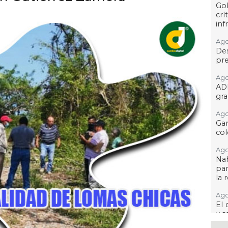
Go
crí
inf
Ago
Des
pre
Ago
AD
gra
Ago
Gar
col
Ago
Nah
par
la 
Ago
El 
y s