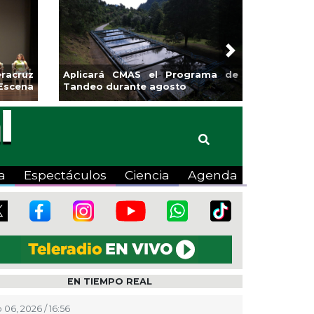
Next
MAS el Programa de
Guarniciones y banquetas para la
nte agosto
colonia El Mango en Pánuco
a
Espectáculos
Ciencia
Agenda
EN TIEMPO REAL
 06, 2026 / 16:56