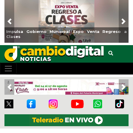
Previous
Nex
o a
Reabrirá Coatzacoalcos la Alberca Semiolímpica Zona
Centro
Previous
Nex