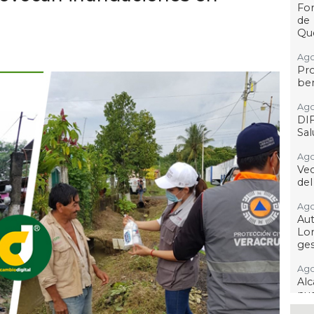
For
de
Qu
Ago
Pr
ben
Ago
DI
Sa
Ago
Ve
del
Ago
Au
Lo
ges
Ago
Alc
nu
ima