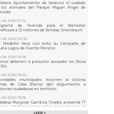
talece Ayuntamiento de Veracruz el cuidado
 los animales del Parque Miguel Ángel de
evedo
 08, 2026 / 21:34
ograma de Vivienda para el Bienestar
eficiará a 12 millones de familias: Sheinbaum
 08, 2026 / 20:36
F Medellín lleva con éxito su Campaña de
lud a Lagos de Puente Moreno
 08, 2026 / 19:06
cinos detienen a presunto acosador en Boca
 Río
 08, 2026 / 19:00
toridades municipales recorren la colonia
mas de Casa Blanca; dan seguimiento a
tiones ciudadanas en territorio
 08, 2026 / 18:55
aldesa Maryjose Gamboa Torales presenta 17
evos módulos comerciales para mejorar la
gen de las playas e impulsar la economía de
LEER +