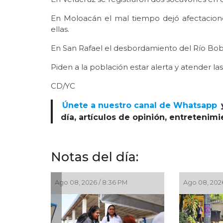
En Moloacán el mal tiempo dejó afectacion
ellas.
En San Rafael el desbordamiento del Río Bobo
Piden a la población estar alerta y atender 
CD/YC
Únete a nuestro canal de Whatsapp
día, artículos de opinión, entretenim
Notas del día:
, 2026 / 7:00 PM
Ago 08, 2026 / 6:55 PM