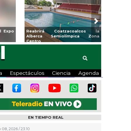
Next
s y banquetas para la
Emprendedores de Xalap
Mango en Pánuco
exponen en Mercadit
Bicentenario
a
Espectáculos
Ciencia
Agenda
EN TIEMPO REAL
 08, 2026 / 23:10