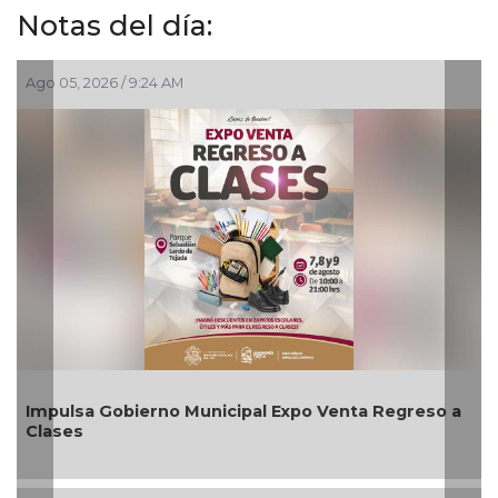
Notas del día:
go 05, 2026 / 9:24 AM
Ago 03
mpulsa Gobierno Municipal Expo Venta Regreso a
Apli
Clases
agos