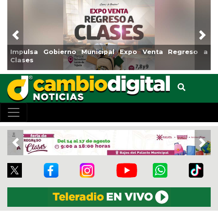
Previous
Nex
pulsa Gobierno Municipal Expo Venta Regreso a
Reabri
ases
Centro
Previous
Nex