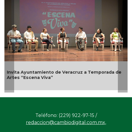
nvita Ayuntamiento de Veracruz a Temporada de
rtes “Escena Viva”
Empr
Bice
Teléfono: (229) 922-97-15 /