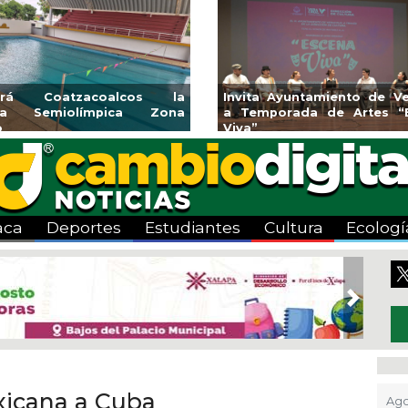
rirá Coatzacoalcos la
Invita Ayuntamiento de Ve
rca Semiolímpica Zona
a Temporada de Artes “
o
Viva”
aca
Deportes
Estudiantes
Cultura
Ecologí
Next
icana a Cuba
Ago