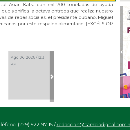
Hab
ial Asian Katra con mil 700 toneladas de ayuda
exi
que significa la octava entrega que realiza nuestro
avés de redes sociales, el presidente cubano, Miguel
Ago
De
ericanas por este respaldo alimentario. [EXCÉLSIOR
Me
res
Ago
Co
tel
Pre
Ago 06, 2026 / 12:31
Ago
PM
Inv
Tem
Next
Ago
Go
crí
inf
léfono: (229) 922-97-15 /
redaccion@cambiodigital.com.