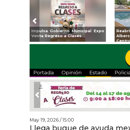
Previous
Impulsa Gobierno Municipal Expo
Reab
Venta Regreso a Clases
Albe
Centr
Portada
Opinión
Estado
Polici
Previous
May 19, 2026 / 15:00
Llega buque de ayuda mex