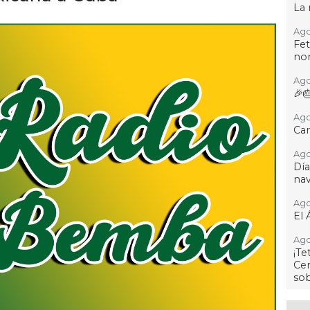
La
Ago 
Fet
no
Ago
🎉
Ago
Car
Ago
Dí
na
Ago
El 
Ago
¡T
Cen
so
Ago