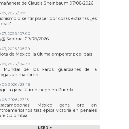
 mañanera de Claudia Sheinbaum 07/08/2026
07, 2026 / 07:11
ichismo o sentir placer por cosas extrañas ¿es
rmal?
 07, 2026 / 07:00
👏 Santoral 07/08/2026
 07, 2026 / 05:30
lota de México: la última emperatriz del país
 07, 2026 / 04:30
a Mundial de los Faros: guardianes de la
vegación marítima
 06, 2026 / 23:46
Águila gana último juego en Puebla
 06, 2026 / 23:15
etracampeonas! México gana oro en
troamericanos tras épica victoria en penales
bre Colombia
 06, 2026 / 22:53
LEER +