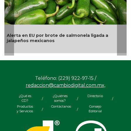
La UNAM analiza sanción de hasta 20 millones de
pesos a Territorium Life
Teléfono: (229) 922-97-15 /
redaccion@cambiodigital.com.mx,
¿Qué es
¿Quiénes
Directorio
/
/
/
CD?
somos?
Productos
Contáctanos
Consejo
/
/
y Servicios
Editorial