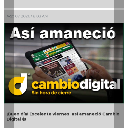
6 / 8:03 AM
Ago 07, 2026 / 5
Carlota de Mé
! Excelente viernes, así amaneció Cambio