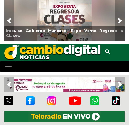
Previous
Nex
Reabrirá Coatzacoalcos la Alberca Semiolímpica Zona
Centro
Previous
Nex