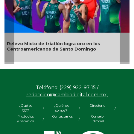
México domina los Centroamericanos con 126
medallas tras cuatro jornadas
Teléfono: (229) 922-97-15 /
redaccion@cambiodigital.com.mx,
¿Qué es
¿Quiénes
Directorio
/
/
/
CD?
somos?
Productos
Contáctanos
Consejo
/
/
y Servicios
Editorial