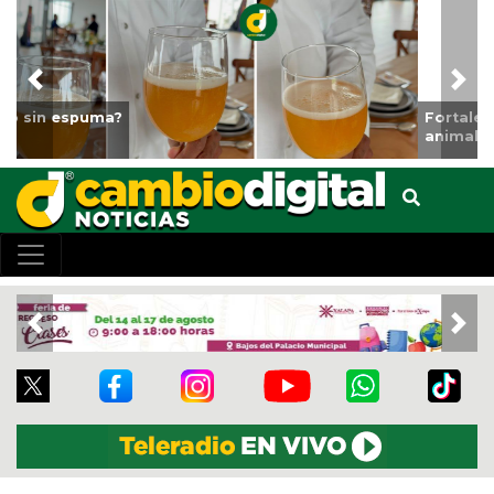
Previous
Nex
Fortalece Ayuntamiento de Veracruz el cuidado de los
animales del Parque Miguel Ángel de Quevedo
Previous
Nex