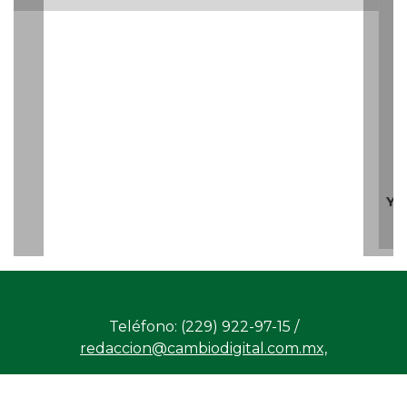
Teléfono: (229) 922-97-15 /
redaccion@cambiodigital.com.mx,
¿Qué es
¿Quiénes
Directorio
/
/
/
CD?
somos?
Productos
Contáctanos
Consejo
/
/
y Servicios
Editorial