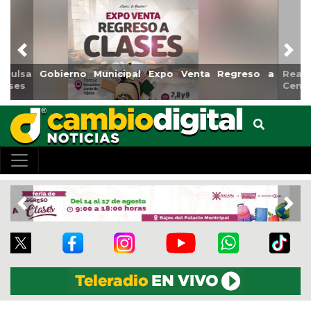
Previous
Nex
Reabrirá Coatzacoalcos la Alberca Semiolímpica Zona
Centro
Previous
Nex