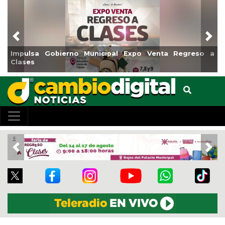
Previous
Nex
xpo Venta Regreso a
Reabrirá Coatzacoalcos la Alberca 
Centro
Previous
Nex