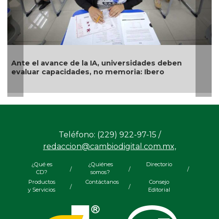
universidades deben
Examen de ingreso a la UNAM,
emoria: Ibero
género
Teléfono: (229) 922-97-15 /
redaccion@cambiodigital.com.mx,
¿Qué es
¿Quiénes
Directorio
/
/
/
CD?
somos?
Productos
Contáctanos
Consejo
/
/
y Servicios
Editorial