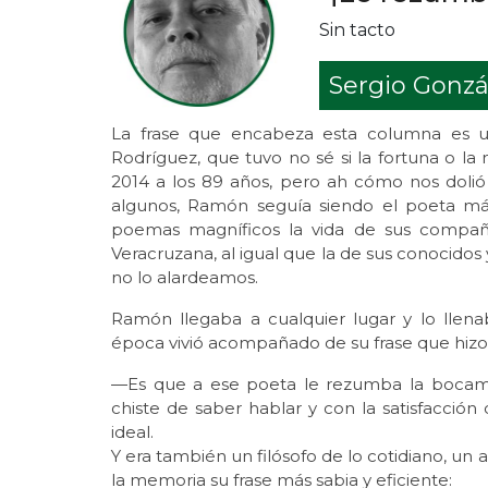
Sin tacto
Sergio Gonzá
La frase que encabeza esta columna es u
Rodríguez, que tuvo no sé si la fortuna o l
2014 a los 89 años, pero ah cómo nos dolió
algunos, Ramón seguía siendo el poeta má
poemas magníficos la vida de sus compañer
Veracruzana, al igual que la de sus conocido
no lo alardeamos.
Ramón llegaba a cualquier lugar y lo llena
época vivió acompañado de su frase que hizo
—Es que a ese poeta le rezumba la bocama
chiste de saber hablar y con la satisfacció
ideal.
Y era también un filósofo de lo cotidiano, un a
la memoria su frase más sabia y eficiente: