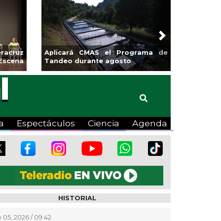
Next
racruz
Aplicará CMAS el Programa de
Escena
Tandeo durante agosto
a
Espectáculos
Ciencia
Agenda
HISTORIAL
 05, 2026 / 09:42