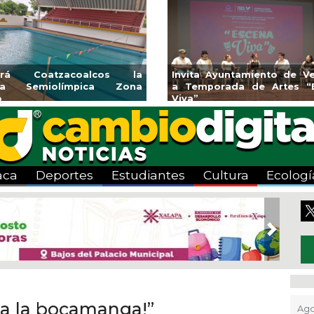
rirá Coatzacoalcos la
Invita Ayuntamiento de Ve
rca Semiolímpica Zona
a Temporada de Artes “
o
Viva”
aca
Deportes
Estudiantes
Cultura
Ecologí
Next
a la bocamanga!”
Ago