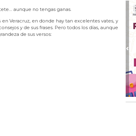
Jul
étete… aunque no tengas ganas.
El 
 en Veracruz, en donde hay tan excelentes vates, y
Jul 
onsejos y de sus frases. Pero todos los días, aunque
Lle
grandeza de sus versos:
Jul 
Las
Pre
Jun
El 
Jun 
Una
Jun
El 
Jun
Día
Jun 
Un
Jun 