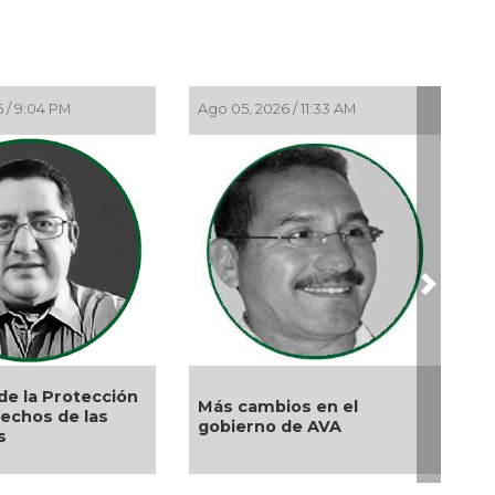
May
El 
Abr
Gri
 / 9:04 PM
Ago 05, 2026 / 11:33 AM
Abr
La 
Abr
Dem
Abr 
La 
Next
Abr
Ros
Abr
de la Protección
Ord
Más cambios en el
rechos de las
gobierno de AVA
s
Abr
Sol