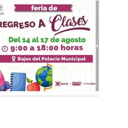
 03, 2026 / 09:38
quinto partido
02, 2026 / 09:16
gar a los 74
01, 2026 / 09:33
 piernas nacionales se han cubierto de gloria
vious
Next
 30, 2026 / 09:28
quinto juego
25, 2026 / 10:31
 de cal: México va bien en el Mundial
 24, 2026 / 09:53
Papa y el arzobispo
 22, 2026 / 09:24
 del Padre
18, 2026 / 09:23
a CEAPP renovada
15, 2026 / 09:37