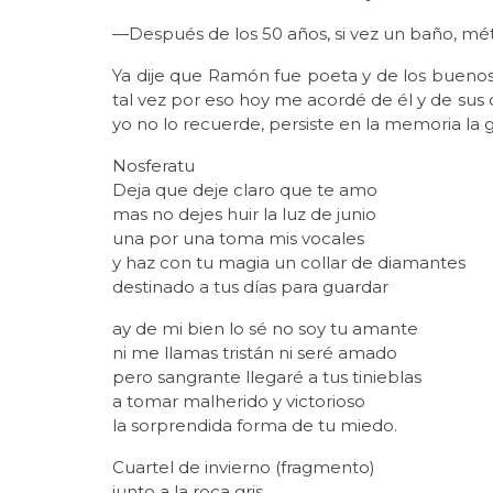
—Después de los 50 años, si vez un baño, m
Ya dije que Ramón fue poeta y de los buenos
tal vez por eso hoy me acordé de él y de sus c
yo no lo recuerde, persiste en la memoria la 
Nosferatu
Deja que deje claro que te amo
mas no dejes huir la luz de junio
una por una toma mis vocales
y haz con tu magia un collar de diamantes
destinado a tus días para guardar
ay de mi bien lo sé no soy tu amante
ni me llamas tristán ni seré amado
pero sangrante llegaré a tus tinieblas
a tomar malherido y victorioso
la sorprendida forma de tu miedo.
Cuartel de invierno (fragmento)
junto a la roca gris