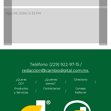
Ago 06, 2026 / 2:33 PM
Teléfono: (229) 922-97-15 /
redaccion@cambiodigital.com.mx,
¿Qué es
¿Quiénes
Directorio
/
/
/
CD?
somos?
Productos
Contáctanos
Consejo
/
/
y Servicios
Editorial