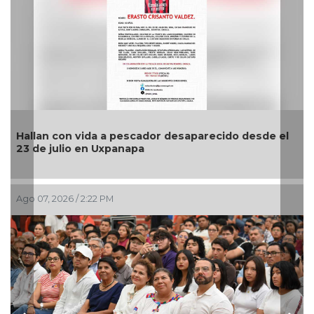
llan con vida a pescador desaparecido desde el
📰 Sín
 de julio en Uxpanapa
 07, 2026 / 2:22 PM
Ago 07,