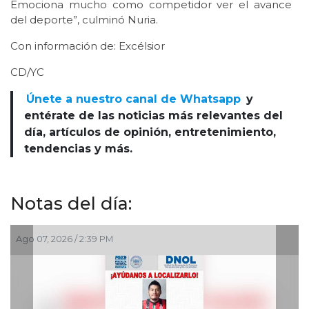
Emociona mucho como competidor ver el avance
del deporte”, culminó Nuria.
Con información de: Excélsior
CD/YC
Únete a nuestro canal de Whatsapp
y
entérate de las noticias más relevantes del
día, artículos de opinión, entretenimiento,
tendencias y más.
Notas del día:
 07, 2026 / 2:39 PM
Ago 07,