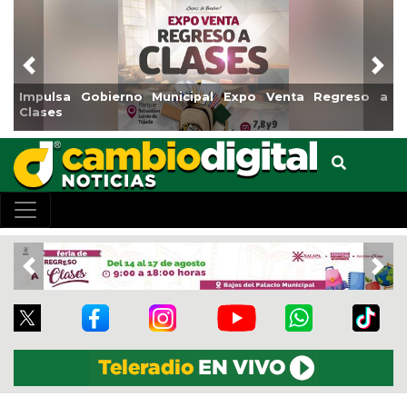
Previous
Nex
pulsa Gobierno Municipal Expo Venta Regreso a
Reabri
ases
Centro
Previous
Nex