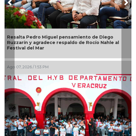
Previous
Nex
salta Pedro Miguel pensamiento de Diego
Ingen
zzarín y agradece respaldo de Rocío Nahle al
de Ve
stival del Mar
 07, 2026 / 1:53 PM
Ago 07,