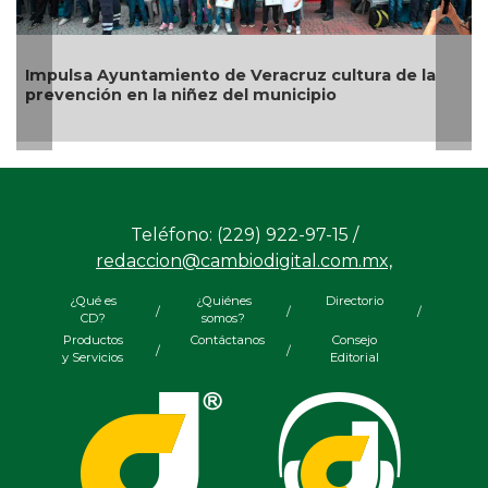
Locali
pulsa Ayuntamiento de Veracruz cultura de la
desman
evención en la niñez del municipio
Tuxpa
Teléfono: (229) 922-97-15 /
redaccion@cambiodigital.com.mx,
¿Qué es
¿Quiénes
Directorio
/
/
/
CD?
somos?
Productos
Contáctanos
Consejo
/
/
y Servicios
Editorial