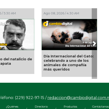
 08, 2026 / 4:30 AM
Ago 07, 2026 / 11:44 PM
Next
 Internacional del Gato:
¡La fiesta comenzó!
lebrando a uno de los
Coatzacoalcos vibra con
imales de compañía
Manuel Turizo y Nicho
s queridos
Hinojosa en el Festival del
Mar 2026
léfono: (229) 922-97-15 /
redaccion@cambiodigital.com.