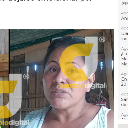
🎉
Ago
Ani
Ago
Día
los
Ago
¡L
Man
Ma
Ago
En 
20 
Ago
San
de 
Ago
Al
Bug