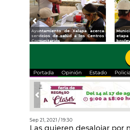
Previous
pio arrancará primera
Impulsa Gobierno Municipal
e rehabilitación en el
Venta Regreso a Clases
rd 5 de febrero
Portada
Opinión
Estado
Polici
Previous
Sep 21, 2021 / 19:30
Las quieren desalojar por 