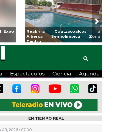
Next
miento de Veracruz
Aplicará CMAS el Programa de
de Artes “Escena
Tandeo durante agosto
a
Espectáculos
Ciencia
Agenda
EN TIEMPO REAL
 08, 2026 / 07:00