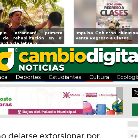
 Expo
Reabrirá Coatzacoalcos la
Invita Ayunta
Alberca Semiolímpica Zona
a Temporada 
Centro
Viva”
aca
Deportes
Estudiantes
Cultura
Ecologí
Next
no dejarse extorsionar por
Ago