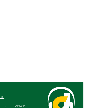
Ago 07, 2026 / 11:36 PM
Ago 07, 2026 / 10:31 PM
En marcha trabajos de
San Andrés Tuxtla alis
rehabilitación en avenida
Festival Internacional
20 de Noviembre; habrá
Globos de Papel
reducción a un carril
mx,