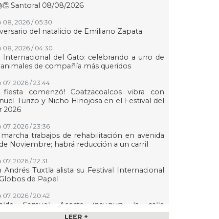
👏 Santoral 08/08/2026
 08, 2026 / 05:30
versario del natalicio de Emiliano Zapata
 08, 2026 / 04:30
 Internacional del Gato: celebrando a uno de
 animales de compañía más queridos
 07, 2026 / 23:44
a fiesta comenzó! Coatzacoalcos vibra con
uel Turizo y Nicho Hinojosa en el Festival del
r 2026
 07, 2026 / 23:36
marcha trabajos de rehabilitación en avenida
de Noviembre; habrá reducción a un carril
 07, 2026 / 22:31
 Andrés Tuxtla alista su Festival Internacional
Globos de Papel
 07, 2026 / 20:42
calde Samuel Acosta inaugura la calle
ambilias en El Tejar
LEER +