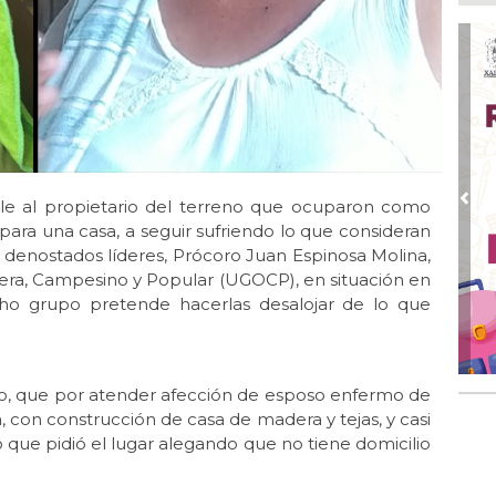
Ago
Má
ope
del
Ago
¿C
Ago
Pe
rle al propietario del terreno que ocuparon como
Pre
com
 para una casa, a seguir sufriendo lo que consideran
s denostados líderes, Prócoro Juan Espinosa Molina,
Ago
brera, Campesino y Popular (UGOCP), en situación en
Mo
for
cho grupo pretende hacerlas desalojar de lo que
del
Ago
Ayu
to, que por atender afección de esposo enfermo de
a l
con construcción de casa de madera y tejas, y casi
 que pidió el lugar alegando que no tiene domicilio