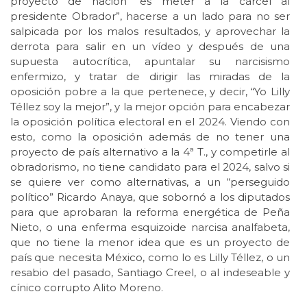
proyecto de nación “es meter a la cárcel al
presidente Obrador”, hacerse a un lado para no ser
salpicada por los malos resultados, y aprovechar la
derrota para salir en un vídeo y después de una
supuesta autocrítica, apuntalar su narcisismo
enfermizo, y tratar de dirigir las miradas de la
oposición pobre a la que pertenece, y decir, “Yo Lilly
Téllez soy la mejor”, y la mejor opción para encabezar
la oposición política electoral en el 2024. Viendo con
esto, como la oposición además de no tener una
proyecto de país alternativo a la 4ª T., y competirle al
obradorismo, no tiene candidato para el 2024, salvo si
se quiere ver como alternativas, a un “perseguido
político” Ricardo Anaya, que sobornó a los diputados
para que aprobaran la reforma energética de Peña
Nieto, o una enferma esquizoide narcisa analfabeta,
que no tiene la menor idea que es un proyecto de
país que necesita México, como lo es Lilly Téllez, o un
resabio del pasado, Santiago Creel, o al indeseable y
cínico corrupto Alito Moreno.