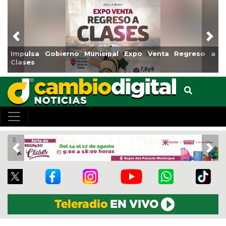
Previous
Nex
 a
Reabrirá Coatzacoalcos la Alberca Semiolímpica Zona
Centro
Previous
Nex