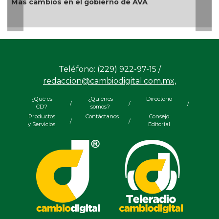
Y... Si sí ?
Teléfono: (229) 922-97-15 /
redaccion@cambiodigital.com.mx,