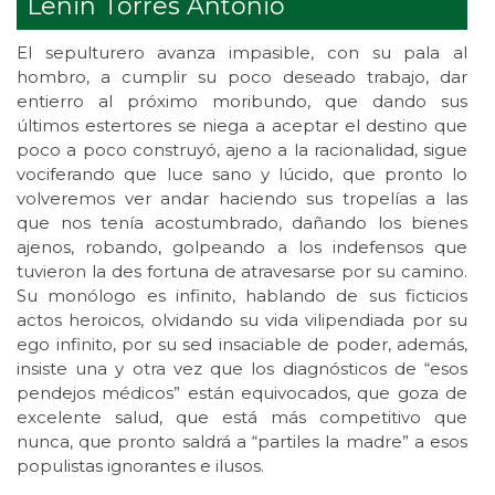
Lenin Torres Antonio
El sepulturero avanza impasible, con su pala al
hombro, a cumplir su poco deseado trabajo, dar
entierro al próximo moribundo, que dando sus
últimos estertores se niega a aceptar el destino que
poco a poco construyó, ajeno a la racionalidad, sigue
vociferando que luce sano y lúcido, que pronto lo
volveremos ver andar haciendo sus tropelías a las
que nos tenía acostumbrado, dañando los bienes
ajenos, robando, golpeando a los indefensos que
tuvieron la des fortuna de atravesarse por su camino.
Su monólogo es infinito, hablando de sus ficticios
actos heroicos, olvidando su vida vilipendiada por su
ego infinito, por su sed insaciable de poder, además,
insiste una y otra vez que los diagnósticos de “esos
pendejos médicos” están equivocados, que goza de
excelente salud, que está más competitivo que
nunca, que pronto saldrá a “partiles la madre” a esos
populistas ignorantes e ilusos.