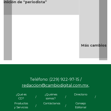
Más cambios en el gobierno de AVA
Teléfono: (229) 922-97-15 /
redaccion@cambiodigital.com.mx,
¿Qué es
¿Quiénes
Directorio
/
/
/
CD?
somos?
Productos
Contáctanos
Consejo
/
/
y Servicios
Editorial