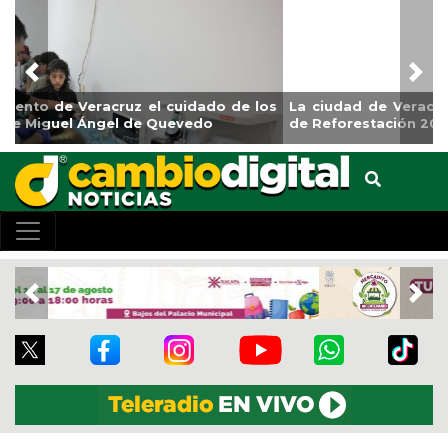
Previous
Nex
La ciudad de Veracruz se suma a la Jornada Nacional
de Reforestación 2026
Previous
Nex