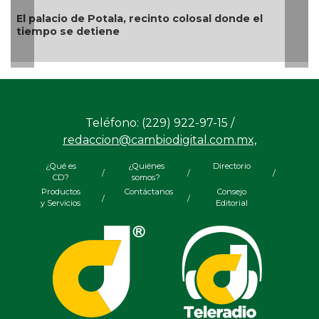
 el
“El arte es como una tablita de salvación”, e
el pintor veracruzano Nahúm B. Zenil
Teléfono: (229) 922-97-15 /
redaccion@cambiodigital.com.mx,
¿Qué es
¿Quiénes
Directorio
/
/
/
CD?
somos?
Productos
Contáctanos
Consejo
/
/
y Servicios
Editorial