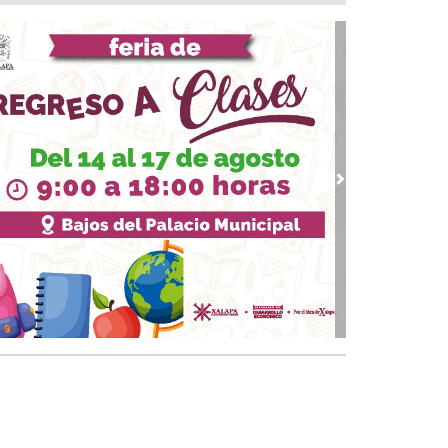
a del Río
 08, 2026 / 16:53
calizan una cartulina con mensajes
nazantes en Papantla!!!
 08, 2026 / 16:45
 ciudad de Veracruz se suma a la Jornada
ional de Reforestación 2026
 08, 2026 / 16:34
vious
Next
on o sin espuma?
 08, 2026 / 16:33
trol y confianza:la prueba de la seguridad
 08, 2026 / 15:34
sguarda Ayuntamiento de Veracruz a canino
situación de riesgo en zona norte de la ciudad
 08, 2026 / 15:10
veza: cinco siglos de historia en nuestro país