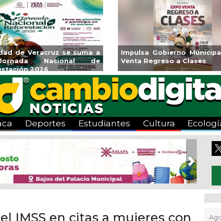
z se suma a
Impulsa Gobierno Municipal Expo
Re
ional de
Venta Regreso a Clases
Al
Cen
aca
Deportes
Estudiantes
Cultura
Ecologí
Next
l IMSS en citas a mujeres con
Ago