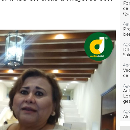
For
de
Qu
Ago
Pr
ben
Ago
DI
Sa
Ago
Ve
del
Ago
Au
Lo
ges
Ago
Alc
nu
ima