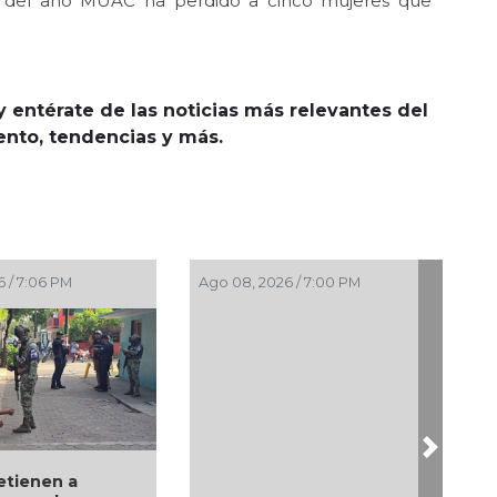
va del año MUAC ha perdido a cinco mujeres que
y entérate de las noticias más relevantes del
iento, tendencias y más.
PM
Ago 08, 2026 / 7:00 PM
Ago 08, 2026 / 
Next
Alcaldesa M
 a