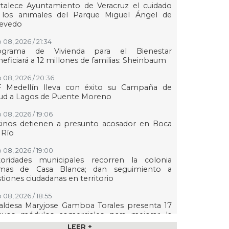
talece Ayuntamiento de Veracruz el cuidado
 los animales del Parque Miguel Ángel de
evedo
 08, 2026 / 21:34
ograma de Vivienda para el Bienestar
eficiará a 12 millones de familias: Sheinbaum
 08, 2026 / 20:36
F Medellín lleva con éxito su Campaña de
lud a Lagos de Puente Moreno
 08, 2026 / 19:06
cinos detienen a presunto acosador en Boca
 Río
 08, 2026 / 19:00
toridades municipales recorren la colonia
mas de Casa Blanca; dan seguimiento a
tiones ciudadanas en territorio
 08, 2026 / 18:55
aldesa Maryjose Gamboa Torales presenta 17
evos módulos comerciales para mejorar la
gen de las playas e impulsar la economía de
LEER +