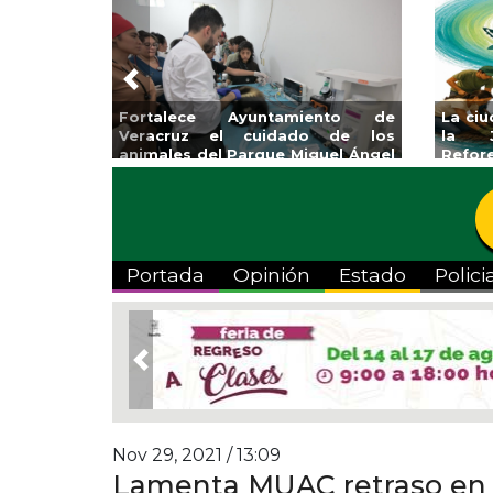
Previous
Fortalece Ayuntamiento de
La ciudad de Veracru
Veracruz el cuidado de los
la Jornada Nac
animales del Parque Miguel Ángel
Reforestación 2026
de Quevedo
Portada
Opinión
Estado
Polici
Previous
Nov 29, 2021 / 13:09
Lamenta MUAC retraso en e