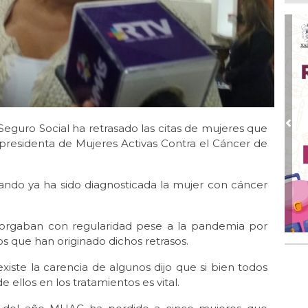
Boc
Ago
Lo
ame
Ago
La
Nac
 Seguro Social ha retrasado las citas de mujeres que
Ago
Pre
¿C
residenta de Mujeres Activas Contra el Cáncer de
Ago
Con
ndo ya ha sido diagnosticada la mujer con cáncer
Ago
Re
en 
torgaban con regularidad pese a la pandemia por
s que han originado dichos retrasos.
Ago
Cer
iste la carencia de algunos dijo que si bien todos
llos en los tratamientos es vital.