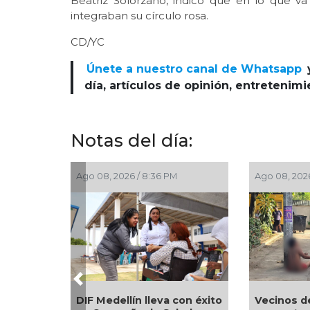
Beatriz Solórzano, indicó que en lo que 
integraban su círculo rosa.
CD/YC
Únete a nuestro canal de Whatsapp
día, artículos de opinión, entretenim
Notas del día:
Ago 08, 2026 / 8:36 PM
Ago 08, 2026 / 7:06 
Previous
Vecinos detienen
DIF Medellín lleva con éxito