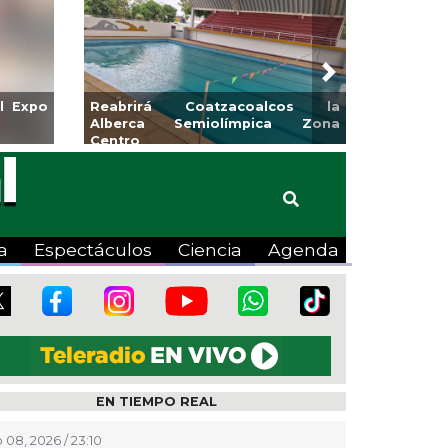
Next
abrirá Coatzacoalcos la
Invita Ayuntamiento de Ver
berca Semiolímpica Zona
a Temporada de Artes “E
tro
Viva”
a
Espectáculos
Ciencia
Agenda
EN TIEMPO REAL
 08, 2026 / 23:10