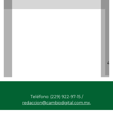
Teléfono: (229) 922-97-15 /
redaccion@cambiodigital.com.mx,
¿Qué es
¿Quiénes
Directorio
/
/
/
CD?
somos?
Productos
Contáctanos
Consejo
/
/
y Servicios
Editorial