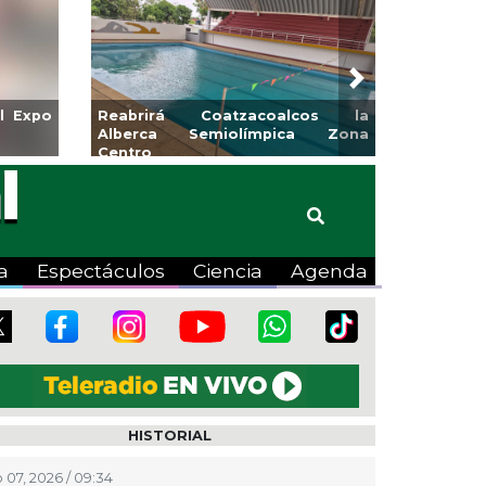
Next
l Expo
Reabrirá Coatzacoalcos la
Alberca Semiolímpica Zona
Centro
a
Espectáculos
Ciencia
Agenda
HISTORIAL
 07, 2026 / 09:34