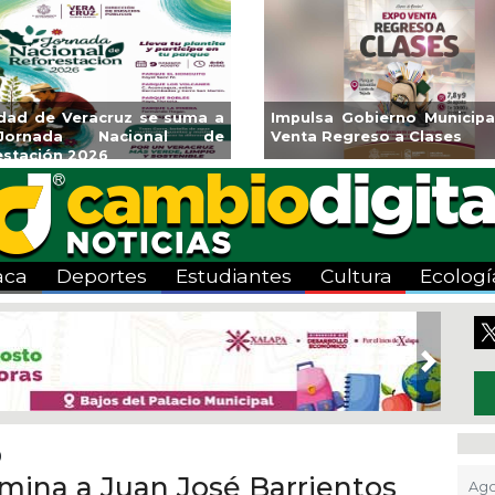
udad de Veracruz se suma a
Impulsa Gobierno Municipa
ornada Nacional de
Venta Regreso a Clases
estación 2026
aca
Deportes
Estudiantes
Cultura
Ecologí
Next
0
imina a Juan José Barrientos
Ago