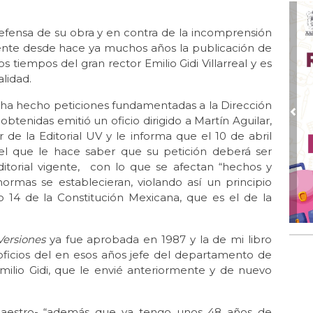
Jul 
Gr
fensa de su obra y en contra de la incomprensión
diente desde hace ya muchos años la publicación de
Jul
 tiempos del gran rector Emilio Gidi Villarreal y es
El 
lidad.
Jul 
Lle
 ha hecho peticiones fundamentadas a la Dirección
Pre
 obtenidas emitió un oficio dirigido a Martín Aguilar,
Jul 
 de la Editorial UV y le informa que el 10 de abril
Las
n el que le hace saber que su petición deberá ser
Jun
itorial vigente, con lo que se afectan “hechos y
El 
rmas se establecieran, violando así un principio
lo 14 de la Constitución Mexicana, que es el de la
Jun 
Una
Jun
Versiones
ya fue aprobada en 1987 y la de mi libro
El 
ficios del en esos años jefe del departamento de
milio Gidi, que le envié anteriormente y de nuevo
Jun
Día
estro- “además que ya tengo unos 48 años de
Jun 