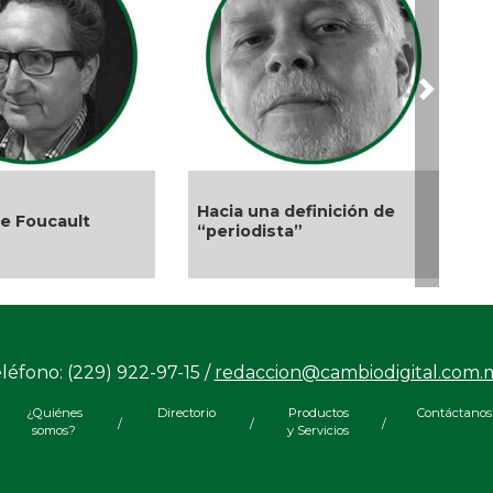
May
Las
May
Next
El 
Abr
Gri
Abr
Hacia una definición de
de Foucault
Dem
“periodista”
Abr 
La 
Abr
Ros
léfono: (229) 922-97-15 /
redaccion@cambiodigital.com.
Abr
Ord
¿Quiénes
Directorio
Productos
Contáctanos
/
/
/
somos?
y Servicios
Abr
Sol