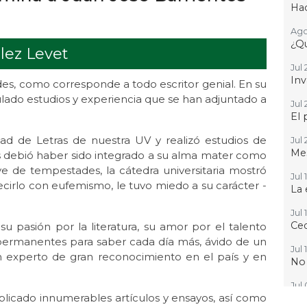
Hac
Ago
¿Qu
lez Levet
Jul 
Inv
es, como corresponde a todo escritor genial. En su
mulado estudios y experiencia que se han adjuntado a
Jul 
El 
de Letras de nuestra UV y realizó estudios de
Jul 
Mes
s debió haber sido integrado a su alma mater como
e de tempestades, la cátedra universitaria mostró
Jul 
ecirlo con eufemismo, le tuvo miedo a su carácter -
La 
Jul 
Ced
 pasión por la literatura, su amor por el talento
permanentes para saber cada día más, ávido de un
Jul 
n experto de gran reconocimiento en el país y en
No
Jul
licado innumerables artículos y ensayos, así como
Que