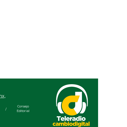
 13, 2026 / 09:59
 y los, ¿lenguaje incluyente?
 08, 2026 / 09:39
profe Esteban y los otros
 28, 2026 / 09:38
ego en Atenas
 20, 2026 / 09:25
encia senil
17, 2026 / 10:49
zona de confort
 15, 2026 / 09:30
a María, la cercanía real
mx,
 09, 2026 / 09:22
en en la Legislatura
Consejo
/
Editorial
 08, 2026 / 09:19
o y sólo /2