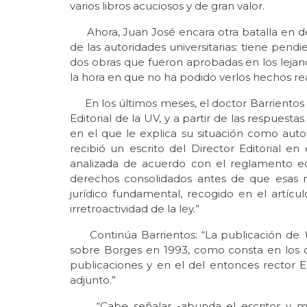
varios libros acuciosos y de gran valor.
Ahora, Juan José encara otra batalla en de
de las autoridades universitarias: tiene pen
dos obras que fueron aprobadas en los lejanos
la hora en que no ha podido verlos hechos rea
En los últimos meses, el doctor Barrientos
Editorial de la UV, y a partir de las respuestas
en el que le explica su situación como autor
recibió un escrito del Director Editorial e
analizada de acuerdo con el reglamento ed
derechos consolidados antes de que esas no
jurídico fundamental, recogido en el artícu
irretroactividad de la ley.”
Continúa Barrientos: “La publicación de
sobre Borges en 1993, como consta en los o
publicaciones y en el del entonces rector E
adjunto.”
“Cabe señalar -abunda el escritor y ma