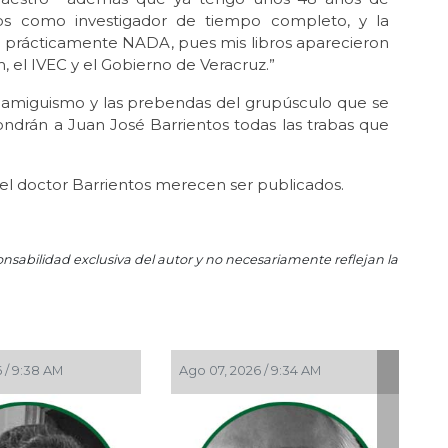
Un
os como investigador de tiempo completo, y la
 prácticamente NADA, pues mis libros aparecieron
Jun 
, el IVEC y el Gobierno de Veracruz.”
El
amiguismo y las prebendas del grupúsculo que se
Jun
Hue
ndrán a Juan José Barrientos todas las trabas que
May 
En 
 del doctor Barrientos merecen ser publicados.
May
Reg
onsabilidad exclusiva del autor y no necesariamente reflejan la
May
Ros
May 
La 
May 
 / 9:38 AM
Ago 07, 2026 / 9:34 AM
Ros
May
Per