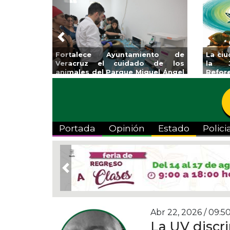
Previous
Fortalece Ayuntamiento de
La ci
Veracruz el cuidado de los
la J
animales del Parque Miguel Ángel
Refor
de Quevedo
Portada
Opinión
Estado
Polici
Previous
Abr 22, 2026 / 09:5
La UV discr