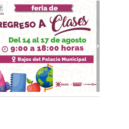
07, 2026 / 09:33
upo MAS contra Veracruz
 03, 2026 / 09:38
quinto partido
02, 2026 / 09:16
gar a los 74
vious
Next
01, 2026 / 09:33
 piernas nacionales se han cubierto de gloria
 30, 2026 / 09:28
quinto juego
25, 2026 / 10:31
 de cal: México va bien en el Mundial
 24, 2026 / 09:53
Papa y el arzobispo
 22, 2026 / 09:24
 del Padre
18, 2026 / 09:23