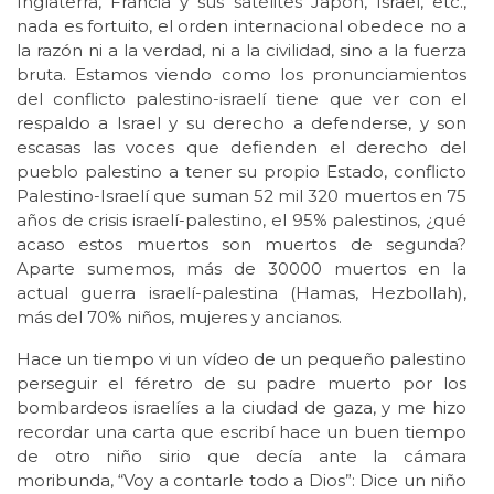
Inglaterra, Francia y sus satélites Japón, Israel, etc.,
nada es fortuito, el orden internacional obedece no a
la razón ni a la verdad, ni a la civilidad, sino a la fuerza
bruta. Estamos viendo como los pronunciamientos
del conflicto palestino-israelí tiene que ver con el
respaldo a Israel y su derecho a defenderse, y son
escasas las voces que defienden el derecho del
pueblo palestino a tener su propio Estado, conflicto
Palestino-Israelí que suman 52 mil 320 muertos en 75
años de crisis israelí-palestino, el 95% palestinos, ¿qué
acaso estos muertos son muertos de segunda?
Aparte sumemos, más de 30000 muertos en la
actual guerra israelí-palestina (Hamas, Hezbollah),
más del 70% niños, mujeres y ancianos.
Hace un tiempo vi un vídeo de un pequeño palestino
perseguir el féretro de su padre muerto por los
bombardeos israelíes a la ciudad de gaza, y me hizo
recordar una carta que escribí hace un buen tiempo
de otro niño sirio que decía ante la cámara
moribunda, “Voy a contarle todo a Dios”: Dice un niño