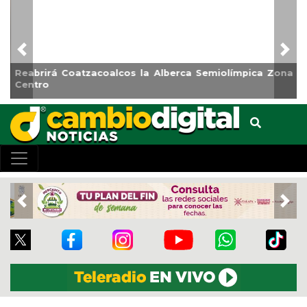
Previous
Nex
Reabrirá Coatzacoalcos la Alberca Semiolímpica Zona
Centro
Previous
Nex