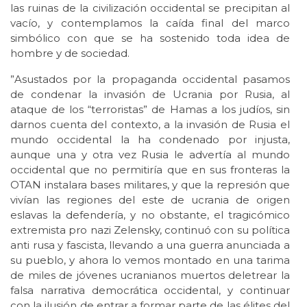
las ruinas de la civilización occidental se precipitan al
vacío, y contemplamos la caída final del marco
simbólico con que se ha sostenido toda idea de
hombre y de sociedad.
”Asustados por la propaganda occidental pasamos
de condenar la invasión de Ucrania por Rusia, al
ataque de los “terroristas” de Hamas a los judíos, sin
darnos cuenta del contexto, a la invasión de Rusia el
mundo occidental la ha condenado por injusta,
aunque una y otra vez Rusia le advertía al mundo
occidental que no permitiría que en sus fronteras la
OTAN instalara bases militares, y que la represión que
vivían las regiones del este de ucrania de origen
eslavas la defendería, y no obstante, el tragicómico
extremista pro nazi Zelensky, continuó con su política
anti rusa y fascista, llevando a una guerra anunciada a
su pueblo, y ahora lo vemos montado en una tarima
de miles de jóvenes ucranianos muertos deletrear la
falsa narrativa democrática occidental, y continuar
con la ilusión de entrar a formar parte de las élites del