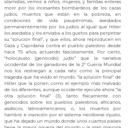
islamistas, vemos a niños, mujeres, y familias enteras
morir por los incesantes bombardeos de los cazas
judíos, muertos que están en la pobreza, en
condiciones de vida paupérrimas, asediados
permanentemente por los judíos al igual que Hitler
los asediaba y los enviaba a los guetos para perpetrar
su “solución final”, y que ellos, ahora reproducen en
Gaza y Cisjordania contra el pueblo palestino desde
hace 75 años, actuando fascistamente. Por cierto,
“holocausto (genocidio) judío” que la narrativa
occidental de los ganadores de la 2ª Guerra Mundial
nos los restriegan a cada rato como la principal
tragedia que ha vivido el mundo, “la solución final” de
Hitler que la ponen como el ejemplo más malvado
de los diferentes, aunque occidente ejecute ahora “la
otra solución final” (3), tanto físicamente con
genocidios sobre los pueblos palestinos, africanos,
asiáticos, latinoamericanos, o, los muertos por
hambre e inanición por el sistema neoliberal injusto,
que ha dejado un mundo donde unos cuantos países
tiene la mayor riqueza del mundo y la gran mayoría