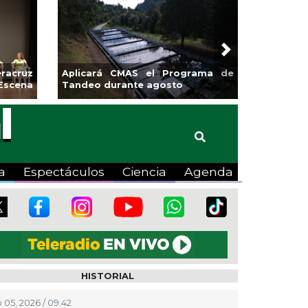
Next
racruz
Aplicará CMAS el Programa de
Escena
Tandeo durante agosto
a
Espectáculos
Ciencia
Agenda
HISTORIAL
 05, 2026 / 09:42