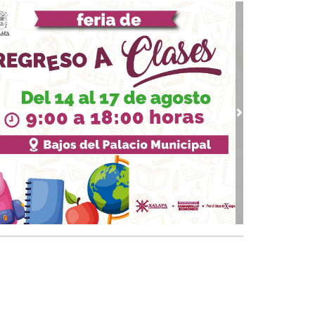
 03, 2026 / 09:38
quinto partido
02, 2026 / 09:16
gar a los 74
01, 2026 / 09:33
 piernas nacionales se han cubierto de gloria
vious
Next
 30, 2026 / 09:28
quinto juego
25, 2026 / 10:31
 de cal: México va bien en el Mundial
 24, 2026 / 09:53
Papa y el arzobispo
 22, 2026 / 09:24
 del Padre
18, 2026 / 09:23
a CEAPP renovada
15, 2026 / 09:37