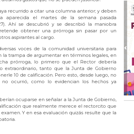
Jul
ya recurrido a citar una columna anterior; y deben
El 
la aparecida el martes de la semana pasada
Jul 
27
). Ahí se descubrió y se describió la maniobra
Lle
 pretende obtener una prórroga sin pasar por un
ros aspirantes al cargo.
Jul 
Las
rsas voces de la comunidad universitaria para
Pre
Jun
n la trampa de argumentar en términos legales, en
El 
icha prórroga, lo primero que el Rector debería
extraordinario, tanto que la Junta de Gobierno
Jun 
rle 10 de calificación. Pero esto, desde luego, no
Una
 no ocurrió, como lo evidencian los hechos ya
Jun
El 
rían ocuparse en señalar a la Junta de Gobierno,
Jun
calificación que realmente merece el rectorcito que
Día
 examen. Y en esa evaluación quizás resulte que la
Jun 
batoria.
Un
Jun 