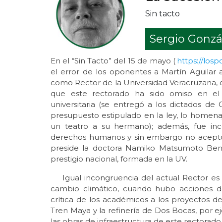
Sin tacto
Sergio Gonzá
En el “Sin Tacto” del 15 de mayo (
https://los
el error de los oponentes a Martín Aguilar a
como Rector de la Universidad Veracruzana,
que este rectorado ha sido omiso en el
universitaria (se entregó a los dictados de 
presupuesto estipulado en la ley, lo homen
un teatro a su hermano); además, fue inc
derechos humanos y sin embargo no aceptó
preside la doctora Namiko Matsumoto Bení
prestigio nacional, formada en la UV.
Igual incongruencia del actual Rector es c
cambio climático, cuando hubo acciones desd
crítica de los académicos a los proyectos d
Tren Maya y la refinería de Dos Bocas, por ej
las obras de infraestructura de este rectorado,