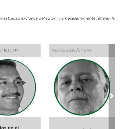
El
Jun
onsabilidad exclusiva del autor y no necesariamente reflejan la
Hue
May 
En 
May
Reg
 / 11:33 AM
Ago 05, 2026 / 9:42 AM
May
Ros
May 
La 
May 
Ros
Next
May
Per
May
Las
os en el