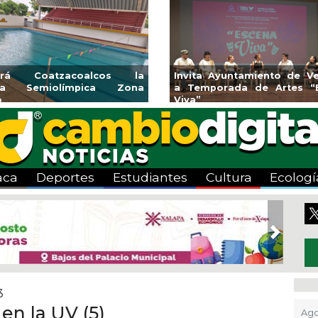
rirá Coatzacoalcos la
Invita Ayuntamiento de Ve
rca Semiolímpica Zona
a Temporada de Artes “
o
Viva”
aca
Deportes
Estudiantes
Cultura
Ecologí
Next
3
en la UV (5)
Ago