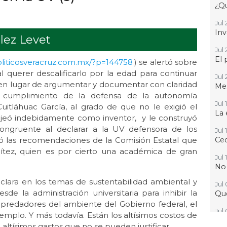
¿Qu
Jul 
Inv
lez Levet
Jul 
El 
politicosveracruz.com.mx/?p=144758
) se alertó sobre
l querer descalificarlo por la edad para continuar
Jul 
 en lugar de argumentar y documentar con claridad
Mes
 cumplimiento de la defensa de la autonomía
Jul 
Cuitláhuac García, al grado de que no le exigió el
La 
ajeó indebidamente como inventor, y le construyó
ongruente al declarar a la UV defensora de los
Jul 
 las recomendaciones de la Comisión Estatal que
Ced
tez, quien es por cierto una académica de gran
Jul 
No
lara en los temas de sustentabilidad ambiental y
Jul
e la administración universitaria para inhibir la
Que
epredadores del ambiente del Gobierno federal, el
Jul 
emplo. Y más todavía. Están los altísimos costos de
Gr
 altísimos gastos que no se pueden justificar.