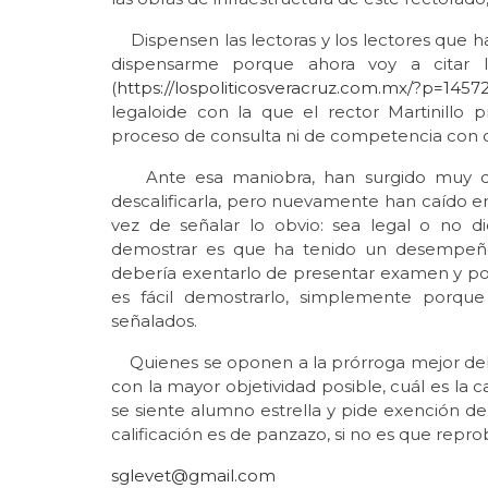
Dispensen las lectoras y los lectores que ha
dispensarme porque ahora voy a citar 
(
https://lospoliticosveracruz.com.mx/?p=1457
legaloide con la que el rector Martinillo
proceso de consulta ni de competencia con ot
Ante esa maniobra, han surgido muy dive
descalificarla, pero nuevamente han caído e
vez de señalar lo obvio: sea legal o no d
demostrar es que ha tenido un desempeño 
debería exentarlo de presentar examen y pone
es fácil demostrarlo, simplemente porque
señalados.
Quienes se oponen a la prórroga mejor debe
con la mayor objetividad posible, cuál es la 
se siente alumno estrella y pide exención de
calificación es de panzazo, si no es que repro
sglevet@gmail.com