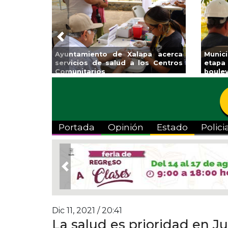
Previous
acerca
Municipio arrancará primera
Impulsa 
Centros
etapa de rehabilitación en el
Venta Re
boulevard 5 de febrero
Portada
Opinión
Estado
Polici
Previous
Dic 11, 2021 / 20:41
La salud es prioridad en Ju