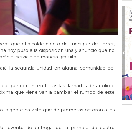
Ago
Al
Bug
Ago
Má
ope
del
cias que el alcalde electo de Juchique de Ferrer,
Ago
 hoy puso a la disposición una y anunció que no
¿C
Pre
rán el servicio de manera gratuita.
Ago
gará la segunda unidad en alguna comunidad del
Pe
com
ara que contesten todas las llamadas de auxilio e
Ago
Mo
próxima que viene van a cambiar el rumbo de este
for
del
to la gente ha visto que de promesas pasaron a los
ste evento de entrega de la primera de cuatro