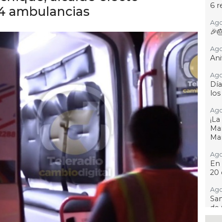
6 r
 4 ambulancias
Ago
🎉
Ago
Ani
Ago
Día
los
Ago
¡L
Man
Ma
Ago
En 
20 
Ago
San
de 