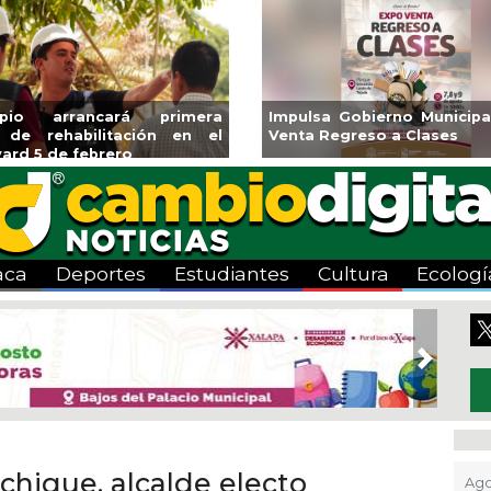
Gobierno Municipal Expo
Reabrirá Coatzacoalco
greso a Clases
Alberca Semiolímpica 
Centro
aca
Deportes
Estudiantes
Cultura
Ecologí
Next
chique, alcalde electo
Ago