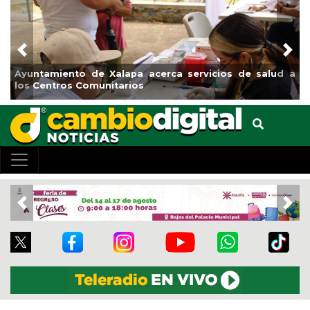
Previous
Nex
 a
Municipio arrancará primera etapa de rehabilitación en
el boulevard 5 de febrero
Previous
Nex