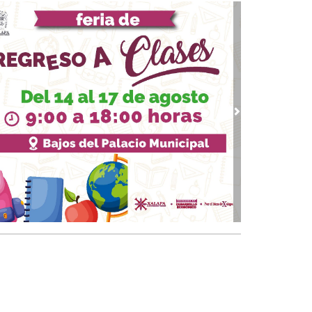
: “La otra solución final”
18, 2026 / 13:29
ump: del espejismo del Nobel de la Paz al
ginario del guerrero apocalíptico
10, 2026 / 12:23
 Reforma Electoral de Sheinbaum
 09, 2026 / 14:02
vious
Next
vuelta de los padres de la Hordas primitivas,
ump, Putin…
 24, 2026 / 10:00
 moderna Caja de Pandora
18, 2026 / 19:59
 presidenta Dra. Claudia Sheinbaum su
ascendencia"
20, 2025 / 11:33
uando la guerra deja de ser un accidente:
rania, Venezuela y el regreso del mundo
tal”