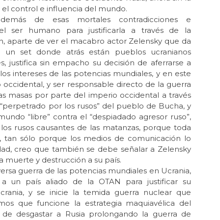
 el control e influencia del mundo.
Jun 
demás de esas mortales contradicciones e
La 
del ser humano para justificarla a través de la
MOR
, aparte de ver el macabro actor Zelensky que da
May 
 un set donde atrás están pueblos ucranianos
Las
s, justifica sin empacho su decisión de aferrarse a
los intereses de las potencias mundiales, y en este
May
o occidental, y ser responsable directo de la guerra
Por
“no
las masas por parte del imperio occidental a través
 “perpetrado por los rusos” del pueblo de Bucha, y
May
ndo “libre” contra el “despiadado agresor ruso”,
La 
on los rusos causantes de las matanzas, porque toda
May
, tan sólo porque los medios de comunicación lo
La 
ad, creo que también se debe señalar a Zelensky
a muerte y destrucción a su país.
Feb
ersa guerra de las potencias mundiales en Ucrania,
Re
mag
 un país aliado de la OTAN para justificar su
crania, y se inicie la temida guerra nuclear que
Feb 
amos que funcione la estrategia maquiavélica del
Re
de desgastar a Rusia prolongando la guerra de
mag