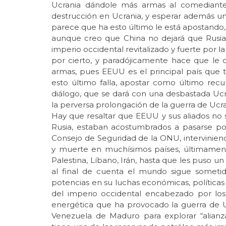
Ucrania dándole más armas al comediante
destrucción en Ucrania, y esperar además un
parece que ha esto último le está apostando,
aunque creo que China no dejará que Rusia s
imperio occidental revitalizado y fuerte por 
por cierto, y paradójicamente hace que le
armas, pues EEUU es el principal país que 
esto último falla, apostar como último recu
diálogo, que se dará con una desbastada Ucr
la perversa prolongación de la guerra de Ucran
Hay que resaltar que EEUU y sus aliados n
Rusia, estaban acostumbrados a pasarse por 
Consejo de Seguridad de la ONU, intervinie
y muerte en muchísimos países, últimamente 
Palestina, Líbano, Irán, hasta que les puso un
al final de cuenta el mundo sigue someti
potencias en su luchas económicas, políticas y
del imperio occidental encabezado por los
energética que ha provocado la guerra de U
Venezuela de Maduro para explorar “alianz