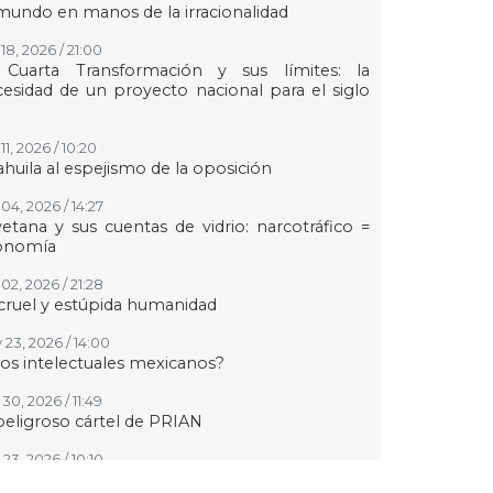
mundo en manos de la irracionalidad
18, 2026 / 21:00
 Cuarta Transformación y sus límites: la
esidad de un proyecto nacional para el siglo
11, 2026 / 10:20
huila al espejismo de la oposición
04, 2026 / 14:27
etana y sus cuentas de vidrio: narcotráfico =
onomía
02, 2026 / 21:28
cruel y estúpida humanidad
 23, 2026 / 14:00
los intelectuales mexicanos?
30, 2026 / 11:49
peligroso cártel de PRIAN
23, 2026 / 10:10
r qué los judíos sí y los palestinos o kurdos