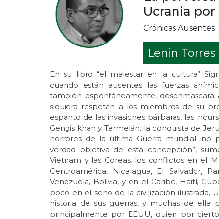
Ucrania por 
Crónicas Ausentes
Lenin Torres
En su libro “el malestar en la cultura” Sig
cuando están ausentes las fuerzas anímicas
también espontáneamente, desenmascara a 
siquiera respetan a los miembros de su pr
espanto de las invasiones bárbaras, las incu
Gengis khan y Termelán, la conquista de Jerus
horrores de la última Guerra mundial, no 
verdad objetiva de esta concepción”, sum
Vietnam y las Coreas, los conflictos en el Medi
Centroamérica, Nicaragua, El Salvador, Pa
Venezuela, Bolivia, y en el Caribe, Haití, Cuba
poco en el seno de la civilización ilustrada,
historia de sus guerras, y muchas de ella 
principalmente por EEUU, quien por cierto,