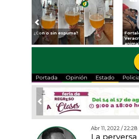
Previous
o Municipal Expo
Reabrirá Coatzacoalcos la
In
 Clases
Alberca Semiolímpica Zona
a 
Centro
Vi
Portada
Opinión
Estado
Polici
Previous
Abr 11, 2022 / 22:28
La perversa