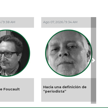
Ver
Jun 
¿Qu
20
5, 2026 / 9:04 PM
Ago 05, 2026 / 11:33 AM
Jun 
Ca
May 
¡D
par
May
Next
La 
Col
May
Abi
ebate de la Protección
Más cambios en el
os Derechos de las
Abr 
gobierno de AVA
encias
¡Lá
Abr 
MA