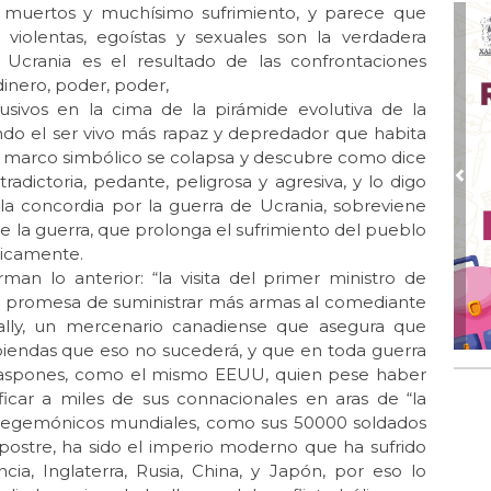
no?
 muertos y muchísimo sufrimiento, y parece que
violentas, egoístas y sexuales son la verdadera
Mar 
Ucrania es el resultado de las confrontaciones
Tr
dinero, poder, poder,
ima
lusivos en la cima de la pirámide evolutiva de la
Mar 
endo el ser vivo más rapaz y depredador que habita
La
 marco simbólico se colapsa y descubre como dice
adictoria, pedante, peligrosa y agresiva, y lo digo
Mar
Pre
La 
la concordia por la guerra de Ucrania, sobreviene
Tr
de la guerra, que prolonga el sufrimiento del pueblo
ticamente.
Feb
rman lo anterior: “la visita del primer ministro de
La
 su promesa de suministrar más armas al comediante
Feb 
 Wally, un mercenario canadiense que asegura que
La
abiendas que eso no sucederá, y que en toda guerra
"tr
 raspones, como el mismo EEUU, quien pese haber
Dic 
ificar a miles de sus connacionales en aras de “la
“C
es hegemónicos mundiales, como sus 50000 soldados
Uc
postre, ha sido el imperio moderno que ha sufrido
bru
a, Inglaterra, Rusia, China, y Japón, por eso lo