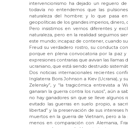
intervencionismo ha dejado un reguero de
todavía no entendemos que las pulsiones 
naturaleza del hombre; y lo que pasa en 
geopolíticas de los grandes imperios, dinero, 
Pero insistimos en vernos diferentes y exc
naturaleza, pero en la realidad seguimos si
este mundo; incapaz de contener, cuando su
Freud su verdadero rostro, su conducta contr
porque en plena convocatoria por la paz y 
expresiones contrarias que avivan las llamas 
ucraniano, que está siendo destruido sistemá
Dos noticias internacionales recientes confi
Inglaterra Boris Johnson a Kiev (Ucrania), y
Zelensky”, y “la tragicómica entrevista a
ganaran la guerra contra los rusos”, aún a s
no hay ganadores sin que se lleve algunos
evitado las guerras en suelo propio, a sacr
libertad” y la preservación de sus interes
muertos en la guerra de Vietnam, pero a la 
menos en comparación con Alemania, Franci