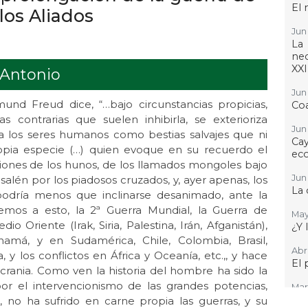
El 
los Aliados
Jun 
La
nec
XXI
 Antonio
Jun 
mund Freud dice, “…bajo circunstancias propicias,
Coa
 contrarias que suelen inhibirla, se exterioriza
Jun 
los seres humanos como bestias salvajes que ni
Cay
opia especie (…) quien evoque en su recuerdo el
ec
rsiones de los hunos, de los llamados mongoles bajo
Jun 
alén por los piadosos cruzados, y, ayer apenas, los
La 
podría menos que inclinarse desanimado, ante la
emos a esto, la 2ª Guerra Mundial, la Guerra de
May
o Oriente (Irak, Siria, Palestina, Irán, Afganistán),
¿Y 
namá, y en Sudamérica, Chile, Colombia, Brasil,
Abr 
, y los conflictos en África y Oceanía, etc.,, y hace
El 
 Ucrania. Como ven la historia del hombre ha sido la
por el intervencionismo de las grandes potencias,
Mar 
¿Po
 no ha sufrido en carne propia las guerras, y su