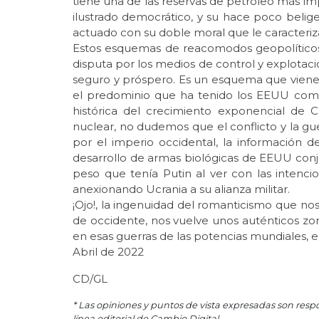
tiene una de las reservas de petróleo más i
ilustrado democrático, y su hace poco belig
actuado con su doble moral que le caracteriz
Estos esquemas de reacomodos geopolíticos
disputa por los medios de control y explotac
seguro y próspero. Es un esquema que viene de
el predominio que ha tenido los EEUU como
histórica del crecimiento exponencial de
nuclear, no dudemos que el conflicto y la g
por el imperio occidental, la información de
desarrollo de armas biológicas de EEUU con
peso que tenía Putin al ver con las intenc
anexionando Ucrania a su alianza militar.
¡Ojo!, la ingenuidad del romanticismo que no
de occidente, nos vuelve unos auténticos zo
en esas guerras de las potencias mundiales, e 
Abril de 2022
CD/GL
* Las opiniones y puntos de vista expresadas son resp
línea editorial de Cambio Digital.