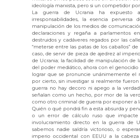
ideología marxista, pero si un competidor por
La guerra de Ucrania ha expuesto a
irresponsabilidades, la esencia perversa 
manipulación de los medios de comunicación
declaraciones y regaña a parlamentos en
destruidos y cadáveres regados por las calle
“meterse entre las patas de los caballos” de 
caso, de servir de pieza de ajedrez al imperi
de Ucrania; la facilidad de manipulación de 
del poder mediático, ahora con el genocidio
lograr que se pronuncie unánimemente el mu
por cierto, sin investigar si realmente fuer
guerra no hay decoro ni apego a la verdad
señalan como un hecho, por mor de la verd
como otro criminal de guerra por exponer a l
Quién o qué pondrá fin a esta absurda y perv
o un error de cálculo ruso que impacte a
involucramiento directo en la guerra de U
sabemos nadie saldría victorioso, o esper
imperio occidental con EEUU a la cabeza 