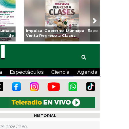
Next
ograma de
Guarniciones y banquetas para la
o
colonia El Mango en Pánuco
a
Espectáculos
Ciencia
Agenda
HISTORIAL
29, 2026 / 12:50