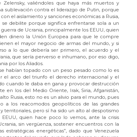
 Zelensky, valiéndoles que haya más muertos y
Feb
a sublevación contra el liderazgo de Putin, porque
Zel
 con el aislamiento y sanciones económicas a Rusia,
e debilite porque significa enfrentarse sola a un
Nov
la guerra de Ucrania, principalmente los EEUU, quien
La 
 den dinero la Unión Europea para que le compre
Nov
tienen el mayor negocio de armas del mundo, y si
La 
rso a lo que debería ser primero, el acuerdo y el
ania, que sería perverso e inhumano, por eso digo,
Oct 
La 
ia por los Aliados.
o se habían topado con un peso pesado como lo es
Oct 
el arco del triunfo el derecho internacional y el
El 
ndo cuando le daba en gana y provocar destrucción
Sh
en los del Medio Oriente, Irak, Siria, Afganistán,
Sep
 alto Rusia, esto no es un alivio para el mundo, pues
La
do a los reacomodos geopolíticos de las grandes
de 
 territoriales, pero sí ha sido un alto al despotismo
Sep 
 EEUU, quien hace poco lo vemos, ante la crisis
¡Ni
crania, sin vergüenza, sostener encuentros con la
as estratégicas energéticas”, dado que Venezuela
Ago