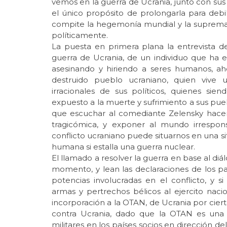
vemos en la guerra de Ucrania, junto con sus a
el único propósito de prolongarla para debi
compite la hegemonía mundial y la supremac
políticamente.
La puesta en primera plana la entrevista de
guerra de Ucrania, de un individuo que ha esta
asesinando y hiriendo a seres humanos, ah
destruido pueblo ucraniano, quien vive 
irracionales de sus políticos, quienes sie
expuesto a la muerte y sufrimiento a sus pueb
que escuchar al comediante Zelensky hacer
tragicómica, y exponer al mundo irrespon
conflicto ucraniano puede situarnos en una s
humana si estalla una guerra nuclear.
El llamado a resolver la guerra en base al diál
momento, y lean las declaraciones de los pa
potencias involucradas en el conflicto, y 
armas y pertrechos bélicos al ejercito nacion
incorporación a la OTAN, de Ucrania por cierto,
contra Ucrania, dado que la OTAN es una 
militares en los países socios en dirección de