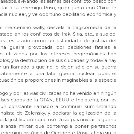
Dic 
liados, avivando las llamas del conflicto bélico con
“L
litar a su enemigo Ruso, quien junto con China, le
gue
ía nuclear, y ve oportuno debilitarlo económica y
Nov
Ge
l mercenario wally, desvela la tragicomedia de la
do en los conflictos de Irak, Siria, etc., a sueldo,
Oct
ora es usado como un estandarte de justicia del
Mil
una guerra provocada por decisiones fatales e
ndo utilizados por los intereses hegemónicos han
Oct 
La 
los, y la destrucción de sus ciudades; y todavía hay
 un llamado a que no lo dejen sólo en su guerra
Sep
sablemente a una fatal guerra nuclear, pues el
“Ec
ituación de proporciones inimaginables a la especie
Ec
Ago
ogo y por las vías civilizadas no ha venido en ningún
La 
íses capos de la OTAN, EEUU e Inglaterra, por las
ilu
si un constante llamado a continuar suministrando
Jul 
alista de Zelensky, y declarar la agilización de la
¡Ag
 la justificación que usó Rusia para iniciar la guerra
alianza militar que contempla poner pertrechos
Jun 
l enemigo histórico de Occidente Rusia, ahora sin la
Tru