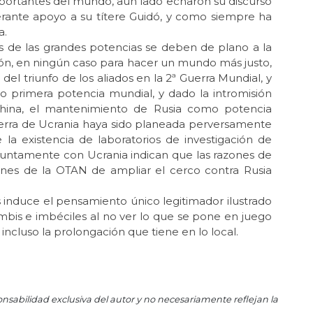
mportantes del mundo, aun lado echaron su discurso
El 
erante apoyo a su títere Guidó, y como siempre ha
Ago
a.
La
 de las grandes potencias se deben de plano a la
cla
ión, en ningún caso para hacer un mundo más justo,
Jul 
l triunfo de los aliados en la 2ª Guerra Mundial, y
La 
 primera potencia mundial, y dado la intromisión
 China, el mantenimiento de Rusia como potencia
Jul 
uerra de Ucrania haya sido planeada perversamente
¡Ha
 la existencia de laboratorios de investigación de
Jul 
juntamente con Ucrania indican que las razones de
El 
iones de la OTAN de ampliar el cerco contra Rusia
Tel
s induce el pensamiento único legitimador ilustrado
Jun
La
mbis e imbéciles al no ver lo que se pone en juego
de
incluso la prolongación que tiene en lo local.
Jun 
La 
dem
Jun 
onsabilidad exclusiva del autor y no necesariamente reflejan la
Ca