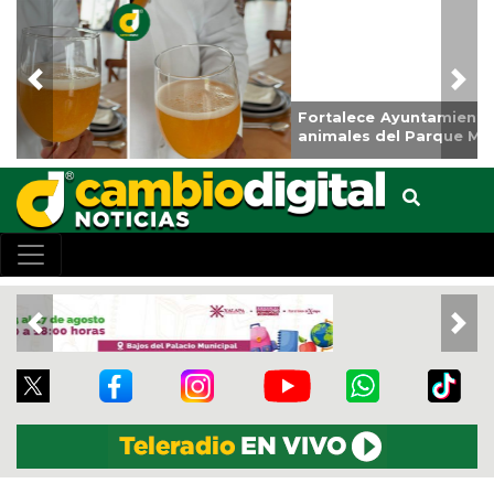
Previous
Nex
Fortalece Ayuntamiento de Veracruz el cuidado de los
animales del Parque Miguel Ángel de Quevedo
Previous
Nex