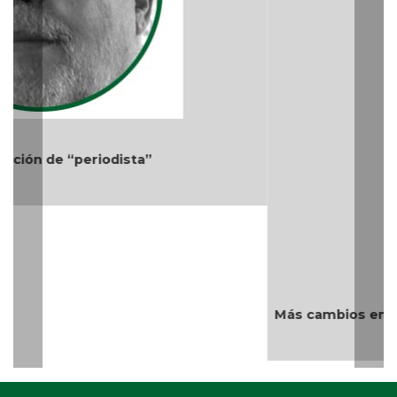
Más cambios en el gobierno de AVA
Teléfono: (229) 922-97-15 /
redaccion@cambiodigital.com.mx,
¿Qué es
¿Quiénes
Directorio
/
/
/
CD?
somos?
Productos
Contáctanos
Consejo
/
/
y Servicios
Editorial